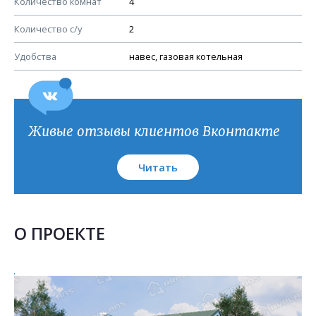
Количество комнат
4
Узлы устройства кровли
План кровли
Количество с/у
2
Удобства
навес, газовая котельная
Живые отзывы клиентов Вконтакте
Читать
О ПРОЕКТЕ