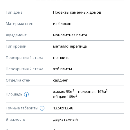
Мы не учитываем стоимость доставки материалов.
Спецификация дверей
Смотрите советы по выбору материала в нашем
блоге
.
Тип дома
Проекты каменных домов
КОНСТРУКТИВНЫЕ РЕШЕНИЯ (КР)
Материал стен
из блоков
Ведомость рабочих чертежей основного комплекта КР
Фундамент
монолитная плита
План фундамента
Тип кровли
металлочерепица
Устройство фундамента, спецификация материалов
фундамента
Перекрытия 1 этажа
по плите
Планы перекрытий этажей, спецификация элементов
Перекрытия 2 этажа
ж/б плиты
Устройство перекрытий
Отделка стен
сайдинг
Устройство стен
Спецификация материалов стен
2
2
жилая: 93м
полезная: 167м
Площадь
i
2
общая: 168м
Схема расположения лаг чердака (если есть)
Схема расположения элементов стропил
Точные габариты
13.50х13.48
i
Спецификация элементов стропил
Этажность
двухэтажный
Устройство стропильной системы