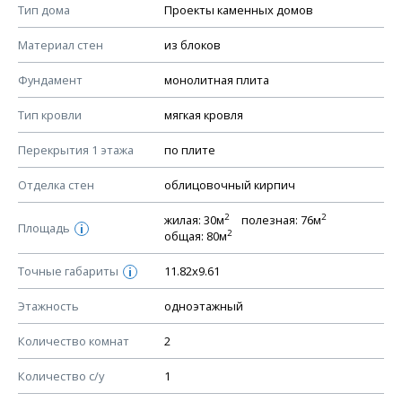
Смотрите советы по выбору материала в нашем
блоге
.
Тип дома
Проекты каменных домов
КОНСТРУКТИВНЫЕ РЕШЕНИЯ (КР)
Материал стен
из блоков
Ведомость рабочих чертежей основного комплекта КР
Фундамент
монолитная плита
План фундамента
Тип кровли
мягкая кровля
Устройство фундамента, спецификация материалов
фундамента
Перекрытия 1 этажа
по плите
Планы перекрытий этажей, спецификация элементов
Отделка стен
облицовочный кирпич
Устройство перекрытий
2
2
жилая: 30м
полезная: 76м
Устройство стен
Площадь
i
2
общая: 80м
Спецификация материалов стен
Точные габариты
11.82х9.61
i
Схема расположения лаг чердака (если есть)
Схема расположения элементов стропил
Этажность
одноэтажный
Спецификация элементов стропил
Количество комнат
2
Устройство стропильной системы
Количество с/у
1
Узлы устройства кровли