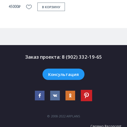
45000₽
4
В КОРЗИНУ
Заказ проекта:
8 (902) 332-19-65
Консультация
© 2008-2022 ARPLANS
Сделано
Reconcept