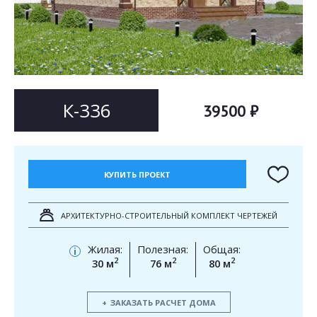
Согласен на
Согласен на
обработку персональных данных
обработку персональных данных
This site is protected by reCAPTCHA and the Google
Privacy Policy
and
Terms of Service
apply.
ОТПРАВИТЬ
ОТПРАВИТЬ
К-336
39500 ₽
КУПИТЬ ПРОЕКТ
АРХИТЕКТУРНО-СТРОИТЕЛЬНЫЙ КОМПЛЕКТ ЧЕРТЕЖЕЙ
Жилая:
Полезная:
Общая:
i
2
2
2
30 м
76 м
80 м
ЗАКАЗАТЬ РАСЧЕТ ДОМА