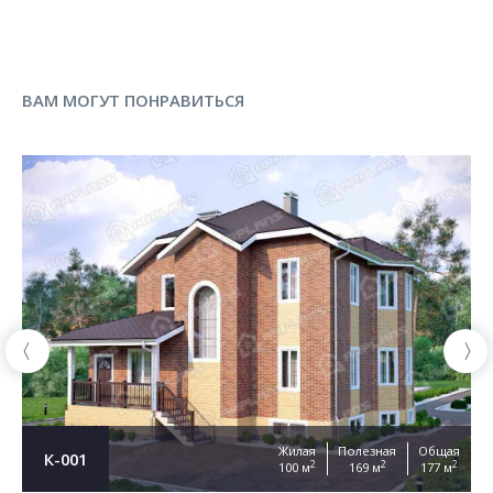
ВАМ МОГУТ ПОНРАВИТЬСЯ
Жилая
Полезная
Общая
К-001
2
2
2
100 м
169 м
177 м