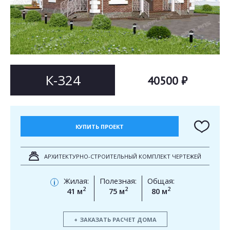
Согласен на
Согласен на
обработку персональных данных
обработку персональных данных
This site is protected by reCAPTCHA and the Google
Privacy Policy
and
Terms of Service
apply.
ОТПРАВИТЬ
ОТПРАВИТЬ
К-324
40500 ₽
КУПИТЬ ПРОЕКТ
АРХИТЕКТУРНО-СТРОИТЕЛЬНЫЙ КОМПЛЕКТ ЧЕРТЕЖЕЙ
Жилая:
Полезная:
Общая:
i
2
2
2
41 м
75 м
80 м
ЗАКАЗАТЬ РАСЧЕТ ДОМА