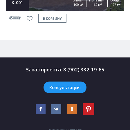
Жилая
Полезная
Общая
К-001
2
2
2
100 м
169 м
177 м
45000₽
4
В КОРЗИНУ
Заказ проекта:
8 (902) 332-19-65
Консультация