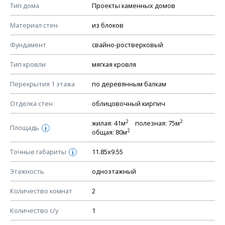
Смотрите советы по выбору материала в нашем
блоге
.
Тип дома
Проекты каменных домов
КОНСТРУКТИВНЫЕ РЕШЕНИЯ (КР)
Материал стен
из блоков
Ведомость рабочих чертежей основного комплекта КР
Фундамент
свайно-ростверковый
План фундамента
Тип кровли
мягкая кровля
Устройство фундамента, спецификация материалов
фундамента
Перекрытия 1 этажа
по деревянным балкам
Планы перекрытий этажей, спецификация элементов
Отделка стен
облицовочный кирпич
Устройство перекрытий
2
2
жилая: 41м
полезная: 75м
Устройство стен
Площадь
i
2
общая: 80м
Спецификация материалов стен
Точные габариты
11.85х9.55
i
Схема расположения лаг чердака (если есть)
Схема расположения элементов стропил
Этажность
одноэтажный
Спецификация элементов стропил
Количество комнат
2
Устройство стропильной системы
Количество с/у
1
Узлы устройства кровли