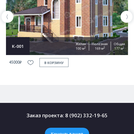
Жилая
Полезная
Общая
К-001
2
2
2
100 м
169 м
177 м
45000₽
4
В КОРЗИНУ
Заказ проекта:
8 (902) 332-19-65
Консультация