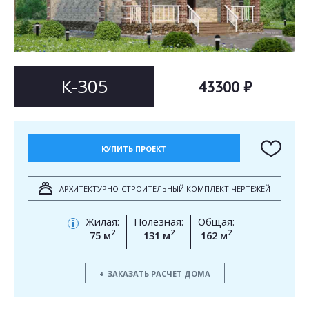
Согласен на
Согласен на
обработку персональных данных
обработку персональных данных
This site is protected by reCAPTCHA and the Google
Privacy Policy
and
Terms of Service
apply.
ОТПРАВИТЬ
К-305
43300 ₽
ОТПРАВИТЬ
КУПИТЬ ПРОЕКТ
АРХИТЕКТУРНО-СТРОИТЕЛЬНЫЙ КОМПЛЕКТ ЧЕРТЕЖЕЙ
Жилая:
Полезная:
Общая:
i
2
2
2
75 м
131 м
162 м
ЗАКАЗАТЬ РАСЧЕТ ДОМА