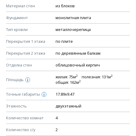
КОНСТРУКТИВНЫЕ РЕШЕНИЯ (КР)
Материал стен
из блоков
Ведомость рабочих чертежей основного комплекта КР
Фундамент
монолитная плита
План фундамента
Тип кровли
металлочерепица
Устройство фундамента, спецификация материалов
фундамента
Перекрытия 1 этажа
по плите
Планы перекрытий этажей, спецификация элементов
Перекрытия 2 этажа
по деревянным балкам
Устройство перекрытий
Отделка стен
облицовочный кирпич
Устройство стен
Спецификация материалов стен
2
2
жилая: 75м
полезная: 131м
Площадь
i
2
общая: 162м
Схема расположения лаг чердака (если есть)
Схема расположения элементов стропил
Точные габариты
17.89х9.47
i
Спецификация элементов стропил
Этажность
двухэтажный
Устройство стропильной системы
Количество комнат
4
Узлы устройства кровли
План кровли
Количество с/у
2