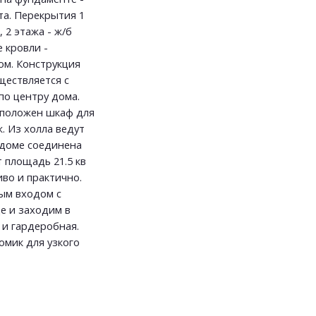
та. Перекрытия 1
, 2 этажа - ж/б
 кровли -
ом. Конструкция
ществляется с
по центру дома.
асположен шкаф для
. Из холла ведут
в доме соединена
 площадь 21.5 кв
иво и практично.
ым входом с
е и заходим в
 и гардеробная.
омик для узкого