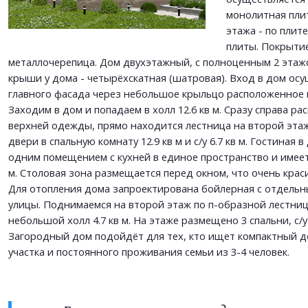
монолитная пли
ОТПРАВИТЬ
этажа - по плите
ОТПРАВИТЬ
плиты. Покрытие
металлочерепица. Дом двухэтажный, с полноценным 2 этаж
крыши у дома - четырёхскатная (шатровая). Вход в дом осу
главного фасада через небольшое крыльцо расположенное 
Заходим в дом и попадаем в холл 12.6 кв м. Сразу справа р
верхней одежды, прямо находится лестница на второй этаж
двери в спальную комнату 12.9 кв м и с/у 6.7 кв м. Гостиная 
одним помещением с кухней в единое пространство и имеет
м. Столовая зона размещается перед окном, что очень крас
Для отопления дома запроектирована бойлерная с отдельн
улицы. Поднимаемся на второй этаж по п-образной лестниц
небольшой холл 4.7 кв м. На этаже размещено 3 спальни, с/у
Загородный дом подойдёт для тех, кто ищет компактный д
участка и постоянного проживания семьи из 3-4 человек.