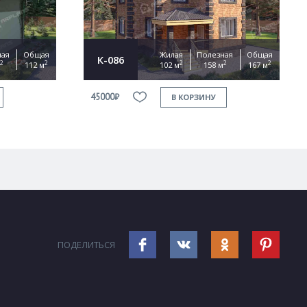
ная
Общая
Жилая
Полезная
Общая
К-086
2
2
2
2
2
112 м
102 м
158 м
167 м
45000₽
В КОРЗИНУ
ПОДЕЛИТЬСЯ