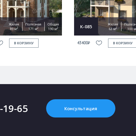
Жилая
Полезная
Общая
Жилая
Полез
К-085
2
2
2
2
89 м
171 м
190 м
63 м
100 м
43400₽
В КОРЗИНУ
В КОРЗИНУ
2-19-65
Консультация