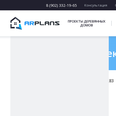
15 х [15-23]
16 х [16-20]
8 (902) 332-19-65
Консультация
17 х [17-22]
ПОДБОРКИ
ПРОЕКТЫ ДЕРЕВЯННЫХ
ДОМОВ
Готовый проек
Главная
Проекты каменных домов
К-283