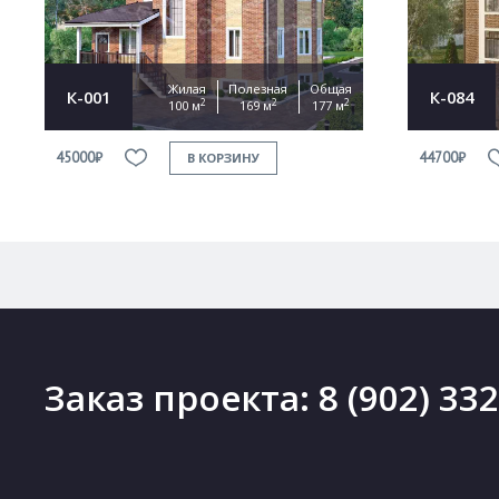
Жилая
Полезная
Общая
К-001
К-084
2
2
2
100 м
169 м
177 м
45000₽
44700₽
В КОРЗИНУ
Заказ проекта:
8 (902) 33