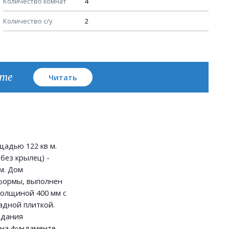
Количество комнат
4
План кровли
Количество с/у
2
кте
Читать
адью 122 кв м.
без крылец) -
 м. Дом
формы, выполнен
толщиной 400 мм с
адной плиткой.
здания
на фундаменте -