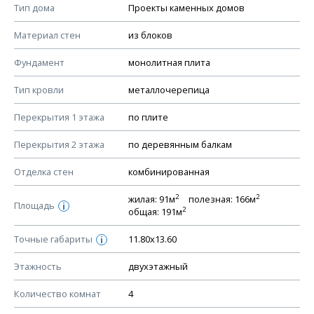
Смотрите советы по выбору материала в нашем
блоге
.
Тип дома
Проекты каменных домов
КОНСТРУКТИВНЫЕ РЕШЕНИЯ (КР)
Материал стен
из блоков
Ведомость рабочих чертежей основного комплекта КР
Фундамент
монолитная плита
План фундамента
Тип кровли
металлочерепица
Устройство фундамента, спецификация материалов
фундамента
Перекрытия 1 этажа
по плите
Планы перекрытий этажей, спецификация элементов
Перекрытия 2 этажа
по деревянным балкам
Устройство перекрытий
Отделка стен
комбинированная
Устройство стен
Спецификация материалов стен
2
2
жилая: 91м
полезная: 166м
Площадь
i
2
общая: 191м
Схема расположения лаг чердака (если есть)
Схема расположения элементов стропил
Точные габариты
11.80х13.60
i
Спецификация элементов стропил
Этажность
двухэтажный
Устройство стропильной системы
Количество комнат
4
Узлы устройства кровли