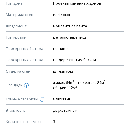
Смотрите советы по выбору материала в нашем
блоге
.
Тип дома
Проекты каменных домов
КОНСТРУКТИВНЫЕ РЕШЕНИЯ (КР)
Материал стен
из блоков
Ведомость рабочих чертежей основного комплекта КР
Фундамент
монолитная плита
План фундамента
Тип кровли
металлочерепица
Устройство фундамента, спецификация материалов
фундамента
Перекрытия 1 этажа
по плите
Планы перекрытий этажей, спецификация элементов
Перекрытия 2 этажа
по деревянным балкам
Устройство перекрытий
Отделка стен
штукатурка
Устройство стен
Спецификация материалов стен
2
2
жилая: 64м
полезная: 89м
Площадь
i
2
общая: 112м
Схема расположения лаг чердака (если есть)
Схема расположения элементов стропил
Точные габариты
8.90х11.40
i
Спецификация элементов стропил
Этажность
двухэтажный
Устройство стропильной системы
Количество комнат
3
Узлы устройства кровли