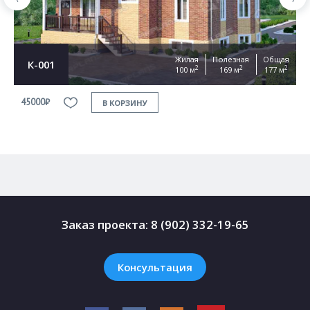
Жилая
Полезная
Общая
К-001
2
2
2
100 м
169 м
177 м
45000₽
4
В КОРЗИНУ
Заказ проекта:
8 (902) 332-19-65
Консультация