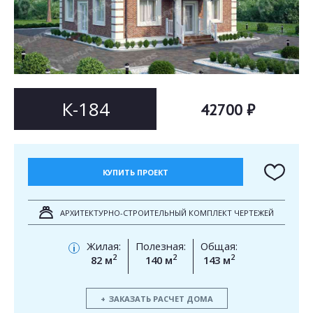
Согласен на
Согласен на
обработку персональных данных
обработку персональных данных
This site is protected by reCAPTCHA and the Google
Privacy Policy
and
Terms of Service
apply.
ОТПРАВИТЬ
ОТПРАВИТЬ
К-184
42700 ₽
КУПИТЬ ПРОЕКТ
АРХИТЕКТУРНО-СТРОИТЕЛЬНЫЙ КОМПЛЕКТ ЧЕРТЕЖЕЙ
Жилая:
Полезная:
Общая:
i
2
2
2
82 м
140 м
143 м
ЗАКАЗАТЬ РАСЧЕТ ДОМА