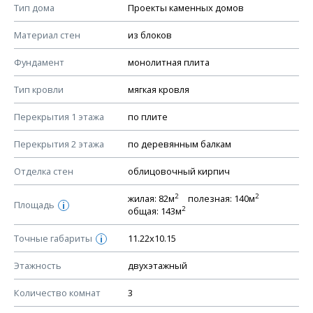
Смотрите советы по выбору материала в нашем
блоге
.
Тип дома
Проекты каменных домов
КОНСТРУКТИВНЫЕ РЕШЕНИЯ (КР)
Материал стен
из блоков
Ведомость рабочих чертежей основного комплекта КР
Фундамент
монолитная плита
План фундамента
Тип кровли
мягкая кровля
Устройство фундамента, спецификация материалов
фундамента
Перекрытия 1 этажа
по плите
Планы перекрытий этажей, спецификация элементов
Перекрытия 2 этажа
по деревянным балкам
Устройство перекрытий
Отделка стен
облицовочный кирпич
Устройство стен
Спецификация материалов стен
2
2
жилая: 82м
полезная: 140м
Площадь
i
2
общая: 143м
Схема расположения лаг чердака (если есть)
Схема расположения элементов стропил
Точные габариты
11.22х10.15
i
Спецификация элементов стропил
Этажность
двухэтажный
Устройство стропильной системы
Количество комнат
3
Узлы устройства кровли