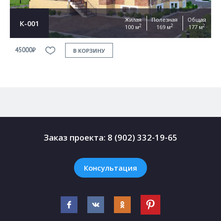
Жилая
Полезная
Общая
К-001
2
2
2
100 м
169 м
177 м
45000₽
4
В КОРЗИНУ
Заказ проекта:
8 (902) 332-19-65
Консультация