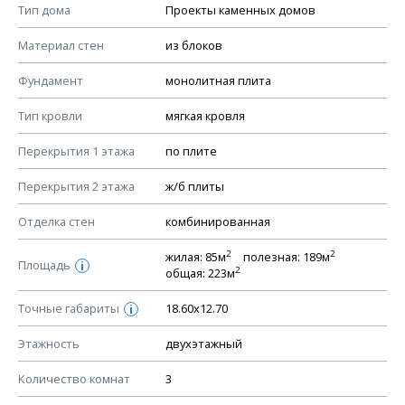
Смотрите советы по выбору материала в нашем
блоге
.
Тип дома
Проекты каменных домов
КОНСТРУКТИВНЫЕ РЕШЕНИЯ (КР)
Материал стен
из блоков
Ведомость рабочих чертежей основного комплекта КР
Фундамент
монолитная плита
План фундамента
Тип кровли
мягкая кровля
Устройство фундамента, спецификация материалов
фундамента
Перекрытия 1 этажа
по плите
Планы перекрытий этажей, спецификация элементов
Перекрытия 2 этажа
ж/б плиты
Устройство перекрытий
Отделка стен
комбинированная
Устройство стен
Спецификация материалов стен
2
2
жилая: 85м
полезная: 189м
Площадь
i
2
общая: 223м
Схема расположения лаг чердака (если есть)
Схема расположения элементов стропил
Точные габариты
18.60х12.70
i
Спецификация элементов стропил
Этажность
двухэтажный
Устройство стропильной системы
Количество комнат
3
Узлы устройства кровли