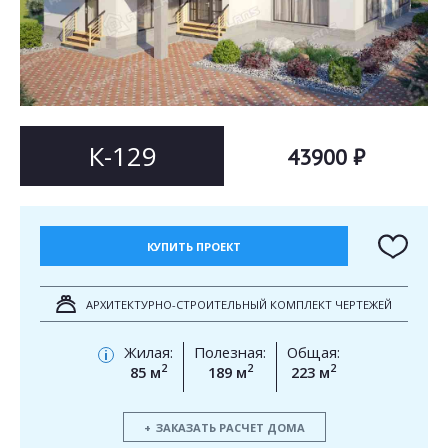
Согласен на
Согласен на
обработку персональных данных
обработку персональных данных
This site is protected by reCAPTCHA and the Google
Privacy Policy
and
Terms of Service
apply.
ОТПРАВИТЬ
ОТПРАВИТЬ
К-129
43900 ₽
КУПИТЬ ПРОЕКТ
АРХИТЕКТУРНО-СТРОИТЕЛЬНЫЙ КОМПЛЕКТ ЧЕРТЕЖЕЙ
Жилая:
Полезная:
Общая:
i
2
2
2
85 м
189 м
223 м
ЗАКАЗАТЬ РАСЧЕТ ДОМА