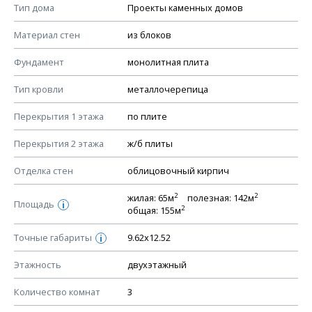
Смотрите советы по выбору материала в нашем
блоге
.
Тип дома
Проекты каменных домов
КОНСТРУКТИВНЫЕ РЕШЕНИЯ (КР)
Материал стен
из блоков
Ведомость рабочих чертежей основного комплекта КР
Фундамент
монолитная плита
План фундамента
Тип кровли
металлочерепица
Устройство фундамента, спецификация материалов
фундамента
Перекрытия 1 этажа
по плите
Планы перекрытий этажей, спецификация элементов
Перекрытия 2 этажа
ж/б плиты
Устройство перекрытий
Отделка стен
облицовочный кирпич
Устройство стен
Спецификация материалов стен
2
2
жилая: 65м
полезная: 142м
Площадь
i
2
общая: 155м
Схема расположения лаг чердака (если есть)
Схема расположения элементов стропил
Точные габариты
9.62х12.52
i
Спецификация элементов стропил
Этажность
двухэтажный
Устройство стропильной системы
Количество комнат
3
Узлы устройства кровли