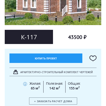
Согласен на
Согласен на
обработку персональных данных
обработку персональных данных
This site is protected by reCAPTCHA and the Google
Privacy Policy
and
Terms of Service
apply.
ОТПРАВИТЬ
ОТПРАВИТЬ
К-117
43500 ₽
КУПИТЬ ПРОЕКТ
АРХИТЕКТУРНО-СТРОИТЕЛЬНЫЙ КОМПЛЕКТ ЧЕРТЕЖЕЙ
Жилая:
Полезная:
Общая:
i
2
2
2
65 м
142 м
155 м
ЗАКАЗАТЬ РАСЧЕТ ДОМА