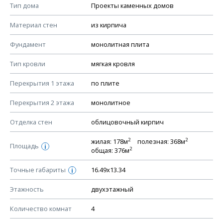
Смотрите советы по выбору материала в нашем
блоге
.
Тип дома
Проекты каменных домов
КОНСТРУКТИВНЫЕ РЕШЕНИЯ (КР)
Материал стен
из кирпича
Ведомость рабочих чертежей основного комплекта КР
Фундамент
монолитная плита
План фундамента
Тип кровли
мягкая кровля
Устройство фундамента, спецификация материалов
фундамента
Перекрытия 1 этажа
по плите
Планы перекрытий этажей, спецификация элементов
Перекрытия 2 этажа
монолитное
Устройство перекрытий
Отделка стен
облицовочный кирпич
Устройство стен
Спецификация материалов стен
2
2
жилая: 178м
полезная: 368м
Площадь
i
2
общая: 376м
Схема расположения лаг чердака (если есть)
Схема расположения элементов стропил
Точные габариты
16.49х13.34
i
Спецификация элементов стропил
Этажность
двухэтажный
Устройство стропильной системы
Количество комнат
4
Узлы устройства кровли