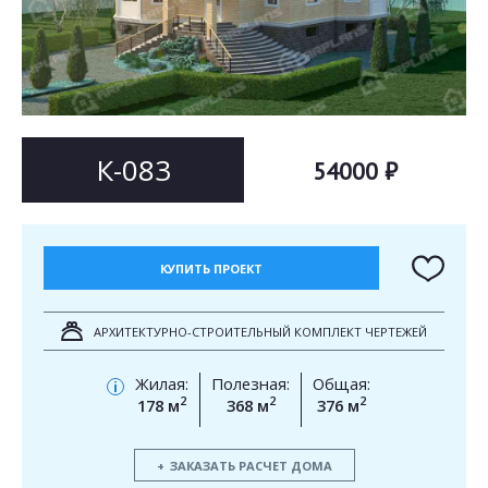
Согласен на
Согласен на
обработку персональных данных
обработку персональных данных
This site is protected by reCAPTCHA and the Google
Privacy Policy
and
Terms of Service
apply.
ОТПРАВИТЬ
ОТПРАВИТЬ
К-083
54000 ₽
КУПИТЬ ПРОЕКТ
АРХИТЕКТУРНО-СТРОИТЕЛЬНЫЙ КОМПЛЕКТ ЧЕРТЕЖЕЙ
Жилая:
Полезная:
Общая:
i
2
2
2
178 м
368 м
376 м
ЗАКАЗАТЬ РАСЧЕТ ДОМА