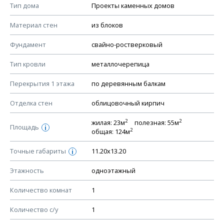
Смотрите советы по выбору материала в нашем
блоге
.
Тип дома
Проекты каменных домов
КОНСТРУКТИВНЫЕ РЕШЕНИЯ (КР)
Материал стен
из блоков
Ведомость рабочих чертежей основного комплекта КР
Фундамент
свайно-ростверковый
План фундамента
Тип кровли
металлочерепица
Устройство фундамента, спецификация материалов
фундамента
Перекрытия 1 этажа
по деревянным балкам
Планы перекрытий этажей, спецификация элементов
Отделка стен
облицовочный кирпич
Устройство перекрытий
2
2
жилая: 23м
полезная: 55м
Устройство стен
Площадь
i
2
общая: 124м
Спецификация материалов стен
Точные габариты
11.20х13.20
i
Схема расположения лаг чердака (если есть)
Схема расположения элементов стропил
Этажность
одноэтажный
Спецификация элементов стропил
Количество комнат
1
Устройство стропильной системы
Количество с/у
1
Узлы устройства кровли