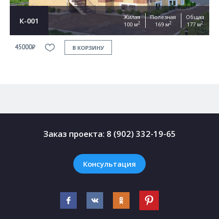
Жилая
Полезная
Общая
К-001
2
2
2
100 м
169 м
177 м
45000₽
4
В КОРЗИНУ
Заказ проекта:
8 (902) 332-19-65
Консультация