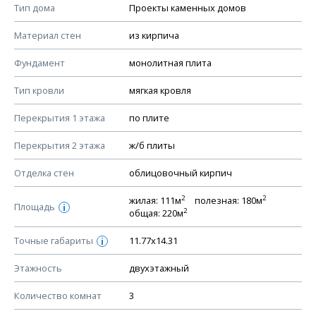
Смотрите советы по выбору материала в нашем
блоге
.
Тип дома
Проекты каменных домов
КОНСТРУКТИВНЫЕ РЕШЕНИЯ (КР)
Материал стен
из кирпича
Ведомость рабочих чертежей основного комплекта КР
Фундамент
монолитная плита
План фундамента
Тип кровли
мягкая кровля
Устройство фундамента, спецификация материалов
фундамента
Перекрытия 1 этажа
по плите
Планы перекрытий этажей, спецификация элементов
Перекрытия 2 этажа
ж/б плиты
Устройство перекрытий
Отделка стен
облицовочный кирпич
Устройство стен
Спецификация материалов стен
2
2
жилая: 111м
полезная: 180м
Площадь
i
2
общая: 220м
Схема расположения лаг чердака (если есть)
Схема расположения элементов стропил
Точные габариты
11.77х14.31
i
Спецификация элементов стропил
Этажность
двухэтажный
Устройство стропильной системы
Количество комнат
3
Узлы устройства кровли