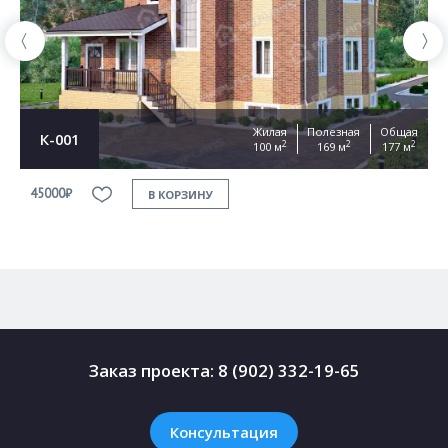
Жилая
Полезная
Общая
К-001
2
2
2
100 м
169 м
177 м
45000₽
4
В КОРЗИНУ
Заказ проекта:
8 (902) 332-19-65
Консультация