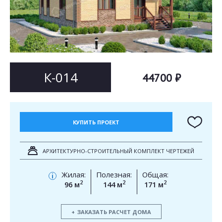
Согласен на
Согласен на
обработку персональных данных
обработку персональных данных
This site is protected by reCAPTCHA and the Google
Privacy Policy
and
Terms of Service
apply.
ОТПРАВИТЬ
ОТПРАВИТЬ
К-014
44700 ₽
КУПИТЬ ПРОЕКТ
АРХИТЕКТУРНО-СТРОИТЕЛЬНЫЙ КОМПЛЕКТ ЧЕРТЕЖЕЙ
Жилая:
Полезная:
Общая:
i
2
2
2
96 м
144 м
171 м
ЗАКАЗАТЬ РАСЧЕТ ДОМА