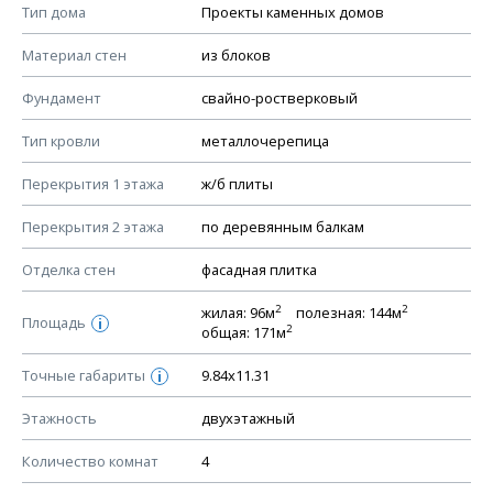
Смотрите советы по выбору материала в нашем
блоге
.
Тип дома
Проекты каменных домов
КОНСТРУКТИВНЫЕ РЕШЕНИЯ (КР)
Материал стен
из блоков
Ведомость рабочих чертежей основного комплекта КР
Фундамент
свайно-ростверковый
План фундамента
Тип кровли
металлочерепица
Устройство фундамента, спецификация материалов
фундамента
Перекрытия 1 этажа
ж/б плиты
Планы перекрытий этажей, спецификация элементов
Перекрытия 2 этажа
по деревянным балкам
Устройство перекрытий
Отделка стен
фасадная плитка
Устройство стен
Спецификация материалов стен
2
2
жилая: 96м
полезная: 144м
Площадь
i
2
общая: 171м
Схема расположения лаг чердака (если есть)
Схема расположения элементов стропил
Точные габариты
9.84х11.31
i
Спецификация элементов стропил
Этажность
двухэтажный
Устройство стропильной системы
Количество комнат
4
Узлы устройства кровли