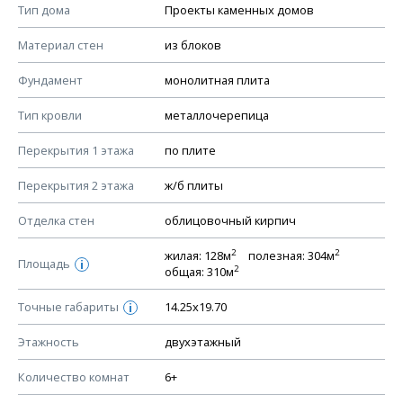
Смотрите советы по выбору материала в нашем
блоге
.
Тип дома
Проекты каменных домов
КОНСТРУКТИВНЫЕ РЕШЕНИЯ (КР)
Материал стен
из блоков
Ведомость рабочих чертежей основного комплекта КР
Фундамент
монолитная плита
План фундамента
Тип кровли
металлочерепица
Устройство фундамента, спецификация материалов
фундамента
Перекрытия 1 этажа
по плите
Планы перекрытий этажей, спецификация элементов
Перекрытия 2 этажа
ж/б плиты
Устройство перекрытий
Отделка стен
облицовочный кирпич
Устройство стен
Спецификация материалов стен
2
2
жилая: 128м
полезная: 304м
Площадь
i
2
общая: 310м
Схема расположения лаг чердака (если есть)
Схема расположения элементов стропил
Точные габариты
14.25х19.70
i
Спецификация элементов стропил
Этажность
двухэтажный
Устройство стропильной системы
Количество комнат
6+
Узлы устройства кровли