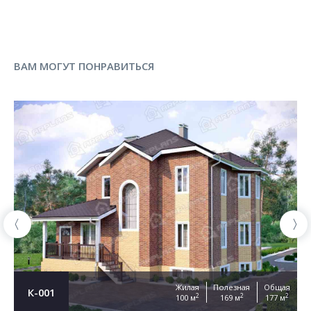
ВАМ МОГУТ ПОНРАВИТЬСЯ
Жилая
Полезная
Общая
К-001
2
2
2
100 м
169 м
177 м