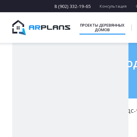
13 х [13-19]
14 х [14-25]
8 (902) 332-19-65
Консультация
15 х [15-23]
16 х [16-20]
17 х [17-22]
ПРОЕКТЫ ДЕРЕВЯННЫХ
ДОМОВ
ПОДБОРКИ
Готовый проект од
Главная
Проекты деревянных домов
ДС-