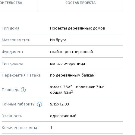
ОИТЕЛЬСТВА
СОСТАВ ПРОЕКТА
Примечания
КОНСТРУКТИВНЫЕ РЕШЕНИЯ (КР)
Тип дома
Проекты деревянных домов
Ведомость рабочих чертежей основного комплекта КР
Стоимость строительства дома — ориентировочная!
Материал стен
Из бруса
Для более детального расчета стоимости
План фундамента
строительства необходима разработка сметы, согласно
Фундамент
свайно-ростверковый
Устройство фундамента, спецификация материалов
стоимости материалов в вашем регионе
фундамента
Тип кровли
металлочерепица
Мы не учитываем стоимость доставки материалов.
Планы перекрытий этажей, спецификация элементов
Перекрытия 1 этажа
по деревянным балкам
Смотрите советы по выбору материала в нашем
блоге
.
Устройство перекрытий
2
2
жилая: 36м
полезная: 71м
Устройство стен
Площадь
i
2
общая: 93м
Спецификация материалов стен
Точные габариты
9.15х12.00
i
Схема расположения лаг чердака (если есть)
Этажность
Схема расположения элементов стропил
одноэтажный
Спецификация элементов стропил
Количество комнат
1
Устройство стропильной системы