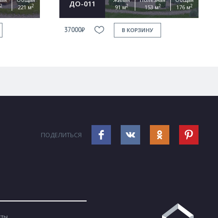
ДО-011
2
2
2
2
2
221 м
91 м
153 м
176 м
37000₽
В КОРЗИНУ
ПОДЕЛИТЬСЯ
кты