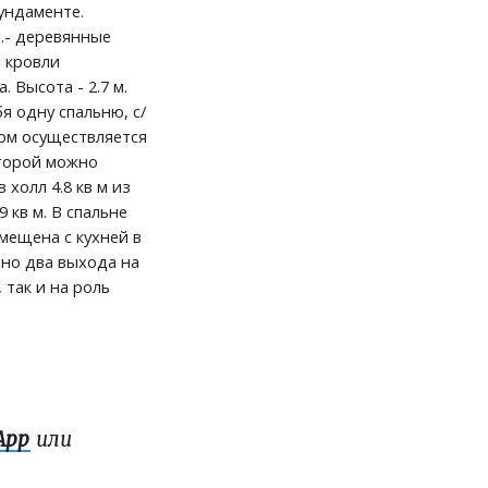
ундаменте.
.- деревянные
 кровли
 Высота - 2.7 м.
 одну спальню, с/
дом осуществляется
оторой можно
холл 4.8 кв м из
 кв м. В спальне
мещена с кухней в
ено два выхода на
так и на роль
App
или