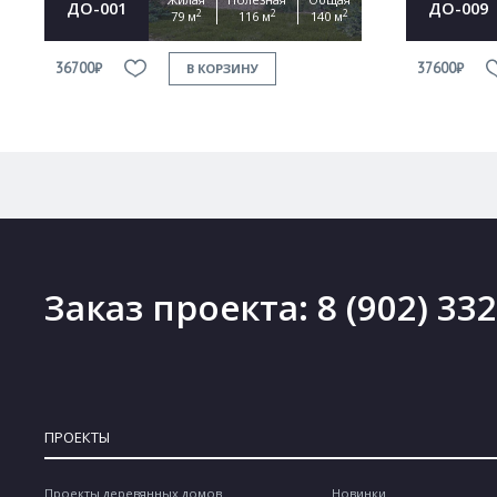
ДО-001
ДО-009
2
2
2
79 м
116 м
140 м
36700₽
37600₽
В КОРЗИНУ
Заказ проекта:
8 (902) 33
ПРОЕКТЫ
Проекты деревянных домов
Новинки