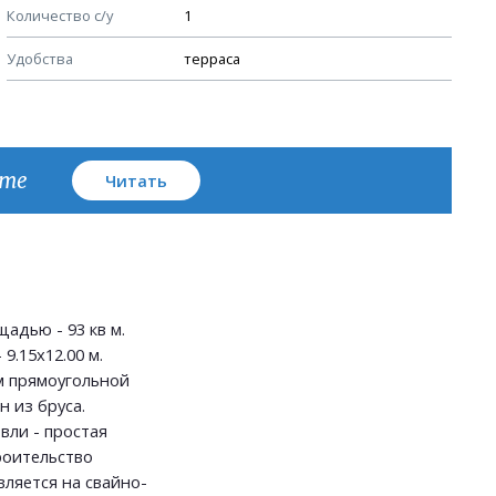
Количество с/у
1
Узлы устройства кровли
Удобства
терраса
План кровли
кте
Читать
адью - 93 кв м.
9.15х12.00 м.
 прямоугольной
 из бруса.
вли - простая
роительство
ляется на свайно-