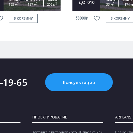
ДО-010
2
2
2
2
125 м
187 м
205 м
33 м
174 м
38000₽
В КОРЗИНУ
В КОРЗИНУ
2-19-65
Консультация
ПРОЕКТИРОВАНИЕ
ARPLANS
Картинка с интернета - это НЕ проект, или
Все конта