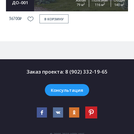
Жилая
Полезная
Общая
ДО-001
2
2
2
79 м
116 м
140 м
36700₽
3
В КОРЗИНУ
Заказ проекта:
8 (902) 332-19-65
Консультация