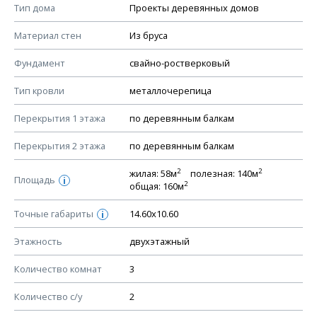
Смотрите советы по выбору материала в нашем
блоге
.
Тип дома
Проекты деревянных домов
КОНСТРУКТИВНЫЕ РЕШЕНИЯ (КР)
Материал стен
Из бруса
Ведомость рабочих чертежей основного комплекта КР
Фундамент
свайно-ростверковый
План фундамента
Тип кровли
металлочерепица
Устройство фундамента, спецификация материалов
фундамента
Перекрытия 1 этажа
по деревянным балкам
Планы перекрытий этажей, спецификация элементов
Перекрытия 2 этажа
по деревянным балкам
Устройство перекрытий
2
2
жилая: 58м
полезная: 140м
Устройство стен
Площадь
i
2
общая: 160м
Спецификация материалов стен
Точные габариты
14.60х10.60
i
Схема расположения лаг чердака (если есть)
Схема расположения элементов стропил
Этажность
двухэтажный
Спецификация элементов стропил
Количество комнат
3
Устройство стропильной системы
Количество с/у
2
Узлы устройства кровли