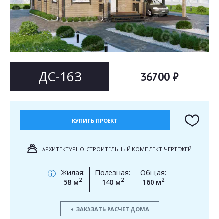
Согласен на
Согласен на
обработку персональных данных
обработку персональных данных
This site is protected by reCAPTCHA and the Google
Privacy Policy
and
Terms of Service
apply.
ОТПРАВИТЬ
ОТПРАВИТЬ
ДС-163
36700 ₽
КУПИТЬ ПРОЕКТ
АРХИТЕКТУРНО-СТРОИТЕЛЬНЫЙ КОМПЛЕКТ ЧЕРТЕЖЕЙ
Жилая:
Полезная:
Общая:
i
2
2
2
58 м
140 м
160 м
ЗАКАЗАТЬ РАСЧЕТ ДОМА