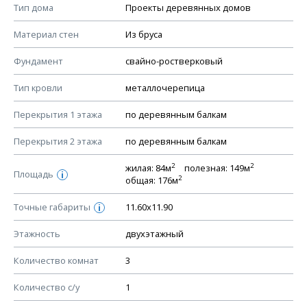
Смотрите советы по выбору материала в нашем
блоге
.
Тип дома
Проекты деревянных домов
КОНСТРУКТИВНЫЕ РЕШЕНИЯ (КР)
Материал стен
Из бруса
Ведомость рабочих чертежей основного комплекта КР
Фундамент
свайно-ростверковый
План фундамента
Тип кровли
металлочерепица
Устройство фундамента, спецификация материалов
фундамента
Перекрытия 1 этажа
по деревянным балкам
Планы перекрытий этажей, спецификация элементов
Перекрытия 2 этажа
по деревянным балкам
Устройство перекрытий
2
2
жилая: 84м
полезная: 149м
Устройство стен
Площадь
i
2
общая: 176м
Спецификация материалов стен
Точные габариты
11.60х11.90
i
Схема расположения лаг чердака (если есть)
Схема расположения элементов стропил
Этажность
двухэтажный
Спецификация элементов стропил
Количество комнат
3
Устройство стропильной системы
Количество с/у
1
Узлы устройства кровли