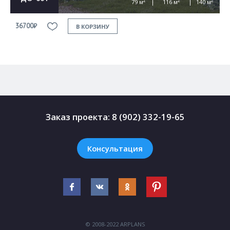
2
2
2
79 м
116 м
140 м
36700₽
3
В КОРЗИНУ
Заказ проекта:
8 (902) 332-19-65
Консультация
© 2008-2022 ARPLANS