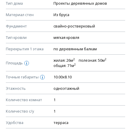
Смотрите советы по выбору материала в нашем
блоге
.
Тип дома
Проекты деревянных домов
КОНСТРУКТИВНЫЕ РЕШЕНИЯ (КР)
Материал стен
Из бруса
Ведомость рабочих чертежей основного комплекта КР
Фундамент
свайно-ростверковый
План фундамента
Тип кровли
мягкая кровля
Устройство фундамента, спецификация материалов
фундамента
Перекрытия 1 этажа
по деревянным балкам
Планы перекрытий этажей, спецификация элементов
2
2
жилая: 26м
полезная: 50м
Площадь
Устройство перекрытий
i
2
общая: 71м
Устройство стен
Точные габариты
10.00х8.10
i
Спецификация материалов стен
Этажность
одноэтажный
Схема расположения лаг чердака (если есть)
Схема расположения элементов стропил
Количество комнат
1
Спецификация элементов стропил
Количество с/у
1
Устройство стропильной системы
Удобства
терраса
Узлы устройства кровли