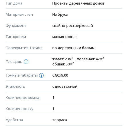
Смотрите советы по выбору материала в нашем
блоге
.
Тип дома
Проекты деревянных домов
КОНСТРУКТИВНЫЕ РЕШЕНИЯ (КР)
Материал стен
Из бруса
Ведомость рабочих чертежей основного комплекта КР
Фундамент
свайно-ростверковый
План фундамента
Тип кровли
мягкая кровля
Устройство фундамента, спецификация материалов
фундамента
Перекрытия 1 этажа
по деревянным балкам
Планы перекрытий этажей, спецификация элементов
2
2
жилая: 23м
полезная: 42м
Площадь
Устройство перекрытий
i
2
общая: 50м
Устройство стен
Точные габариты
6.80х9.00
i
Спецификация материалов стен
Этажность
одноэтажный
Схема расположения лаг чердака (если есть)
Схема расположения элементов стропил
Количество комнат
1
Спецификация элементов стропил
Количество с/у
1
Устройство стропильной системы
Удобства
терраса
Узлы устройства кровли