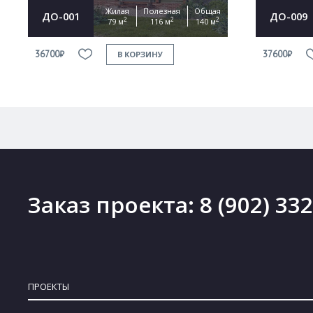
Жилая
Полезная
Общая
ДО-001
ДО-009
2
2
2
79 м
116 м
140 м
36700₽
37600₽
В КОРЗИНУ
Заказ проекта:
8 (902) 33
ПРОЕКТЫ