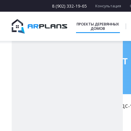
13 х [13-19]
14 х [14-25]
8 (902) 332-19-65
Консультация
15 х [15-23]
16 х [16-20]
17 х [17-22]
ПРОЕКТЫ ДЕРЕВЯННЫХ
ДОМОВ
ПОДБОРКИ
Готовый проект 
Главная
Проекты деревянных домов
ДС-