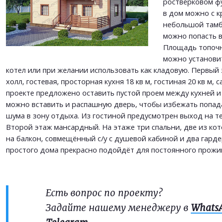
ростверковом ф
ОТПРАВИТЬ
в дом можно с к
небольшой тамб
можно попасть в
Площадь топочно
можно установи
котел или при желании использовать как кладовую. Первый
холл, гостевая, просторная кухня 18 кв м, гостиная 20 кв м, с
проекте предложено оставить пустой проем между кухней и
можно вставить и распашную дверь, чтобы избежать попад
шума в зону отдыха. Из гостиной предусмотрен выход на тер
Второй этаж мансардный. На этаже три спальни, две из к
на балкон, совмещённый с/у с душевой кабиной и два гарде
простого дома прекрасно подойдёт для постоянного прожи
Есть вопрос по проекту?
Задайте нашему менеджеру в
Whats