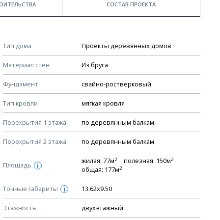
ОИТЕЛЬСТВА
СОСТАВ ПРОЕКТА
Примечания
КОНСТРУКТИВНЫЕ РЕШЕНИЯ (КР)
Тип дома
Проекты деревянных домов
Ведомость рабочих чертежей основного комплекта КР
Стоимость строительства дома — ориентировочная!
Материал стен
Из бруса
Для более детального расчета стоимости
План фундамента
строительства необходима разработка сметы, согласно
Фундамент
свайно-ростверковый
Устройство фундамента, спецификация материалов
стоимости материалов в вашем регионе
фундамента
Тип кровли
мягкая кровля
Мы не учитываем стоимость доставки материалов.
Планы перекрытий этажей, спецификация элементов
Перекрытия 1 этажа
по деревянным балкам
Смотрите советы по выбору материала в нашем
блоге
.
Устройство перекрытий
Перекрытия 2 этажа
по деревянным балкам
Устройство стен
Спецификация материалов стен
2
2
жилая: 77м
полезная: 150м
Площадь
i
2
общая: 177м
Схема расположения лаг чердака (если есть)
Точные габариты
Схема расположения элементов стропил
13.62х9.50
i
Спецификация элементов стропил
Этажность
двухэтажный
Устройство стропильной системы