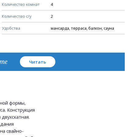
Количество комнат
4
Узлы устройства кровли
Количество с/у
2
План кровли
Удобства
мансарда, терраса, балкон, сауна
кте
Читать
ьной формы,
са. Конструкция
я двухскатная.
здания
на свайно-