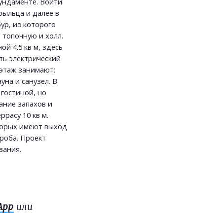
ундаменте. Войти
рыльца и далее в
ур, из которого
 топочную и холл.
й 4.5 кв м, здесь
ть электрический
 этаж занимают:
ауна и санузел. В
 гостиной, но
ание запахов и
расу 10 кв м.
оторых имеют выход
роба. Проект
вания.
App
или