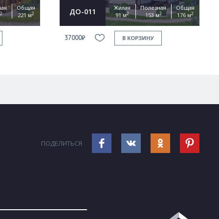
ная
Общая
Жилая
Полезная
Общая
ДО-011
2
2
2
2
2
221 м
91 м
153 м
176 м
37000₽
В КОРЗИНУ
ПОДЕЛИТЬСЯ