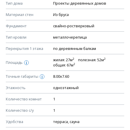
Смотрите советы по выбору материала в нашем
блоге
.
Тип дома
Проекты деревянных домов
КОНСТРУКТИВНЫЕ РЕШЕНИЯ (КР)
Материал стен
Из бруса
Ведомость рабочих чертежей основного комплекта КР
Фундамент
свайно-ростверковый
План фундамента
Тип кровли
металлочерепица
Устройство фундамента, спецификация материалов
фундамента
Перекрытия 1 этажа
по деревянным балкам
Планы перекрытий этажей, спецификация элементов
2
2
жилая: 27м
полезная: 52м
Площадь
Устройство перекрытий
i
2
общая: 67м
Устройство стен
Точные габариты
8.00х7.60
i
Спецификация материалов стен
Этажность
одноэтажный
Схема расположения лаг чердака (если есть)
Схема расположения элементов стропил
Количество комнат
1
Спецификация элементов стропил
Количество с/у
1
Устройство стропильной системы
Удобства
терраса, сауна
Узлы устройства кровли