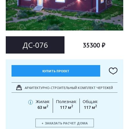
Согласен на
Согласен на
обработку персональных данных
обработку персональных данных
This site is protected by reCAPTCHA and the Google
Privacy Policy
and
Terms of Service
apply.
ОТПРАВИТЬ
ОТПРАВИТЬ
ДС-076
35300 ₽
КУПИТЬ ПРОЕКТ
АРХИТЕКТУРНО-СТРОИТЕЛЬНЫЙ КОМПЛЕКТ ЧЕРТЕЖЕЙ
Жилая:
Полезная:
Общая:
i
2
2
2
63 м
117 м
117 м
ЗАКАЗАТЬ РАСЧЕТ ДОМА