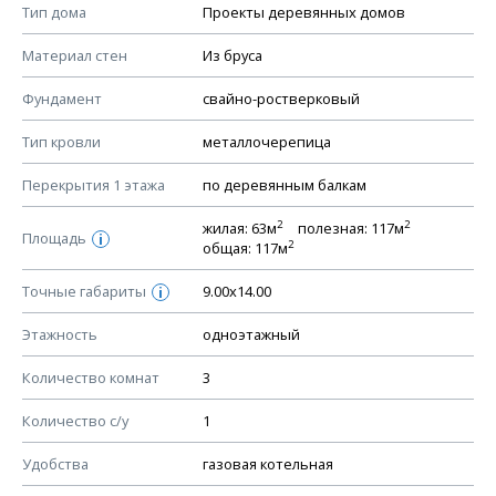
Смотрите советы по выбору материала в нашем
блоге
.
Тип дома
Проекты деревянных домов
КОНСТРУКТИВНЫЕ РЕШЕНИЯ (КР)
Материал стен
Из бруса
Ведомость рабочих чертежей основного комплекта КР
Фундамент
свайно-ростверковый
План фундамента
Тип кровли
металлочерепица
Устройство фундамента, спецификация материалов
фундамента
Перекрытия 1 этажа
по деревянным балкам
Планы перекрытий этажей, спецификация элементов
2
2
жилая: 63м
полезная: 117м
Площадь
Устройство перекрытий
i
2
общая: 117м
Устройство стен
Точные габариты
9.00х14.00
i
Спецификация материалов стен
Этажность
одноэтажный
Схема расположения лаг чердака (если есть)
Схема расположения элементов стропил
Количество комнат
3
Спецификация элементов стропил
Количество с/у
1
Устройство стропильной системы
Удобства
газовая котельная
Узлы устройства кровли