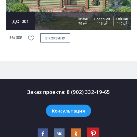
Жилая
Полезная
Общая
ДО-001
2
2
2
79 м
116 м
140 м
36700₽
3
В КОРЗИНУ
Заказ проекта:
8 (902) 332-19-65
Консультация