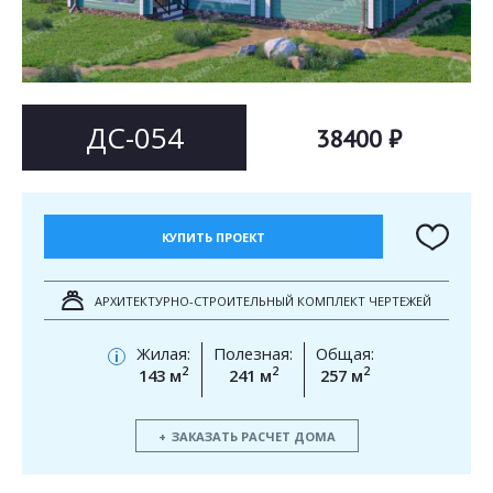
Согласен на
Согласен на
обработку персональных данных
обработку персональных данных
This site is protected by reCAPTCHA and the Google
Privacy Policy
and
Terms of Service
apply.
ОТПРАВИТЬ
ДС-054
38400 ₽
ОТПРАВИТЬ
КУПИТЬ ПРОЕКТ
АРХИТЕКТУРНО-СТРОИТЕЛЬНЫЙ КОМПЛЕКТ ЧЕРТЕЖЕЙ
Жилая:
Полезная:
Общая:
i
2
2
2
143 м
241 м
257 м
ЗАКАЗАТЬ РАСЧЕТ ДОМА