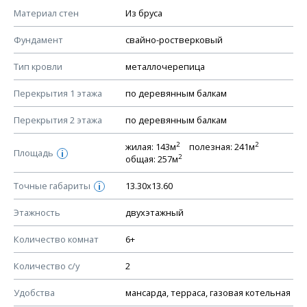
КОНСТРУКТИВНЫЕ РЕШЕНИЯ (КР)
Материал стен
Из бруса
Ведомость рабочих чертежей основного комплекта КР
Фундамент
свайно-ростверковый
План фундамента
Тип кровли
металлочерепица
Устройство фундамента, спецификация материалов
фундамента
Перекрытия 1 этажа
по деревянным балкам
Планы перекрытий этажей, спецификация элементов
Перекрытия 2 этажа
по деревянным балкам
Устройство перекрытий
2
2
жилая: 143м
полезная: 241м
Устройство стен
Площадь
i
2
общая: 257м
Спецификация материалов стен
Точные габариты
13.30х13.60
i
Схема расположения лаг чердака (если есть)
Схема расположения элементов стропил
Этажность
двухэтажный
Спецификация элементов стропил
Количество комнат
6+
Устройство стропильной системы
Количество с/у
2
Узлы устройства кровли
План кровли
Удобства
мансарда, терраса, газовая котельная