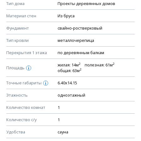
Смотрите советы по выбору материала в нашем
блоге
.
Тип дома
Проекты деревянных домов
КОНСТРУКТИВНЫЕ РЕШЕНИЯ (КР)
Материал стен
Из бруса
Ведомость рабочих чертежей основного комплекта КР
Фундамент
свайно-ростверковый
План фундамента
Тип кровли
металлочерепица
Устройство фундамента, спецификация материалов
фундамента
Перекрытия 1 этажа
по деревянным балкам
Планы перекрытий этажей, спецификация элементов
2
2
жилая: 14м
полезная: 61м
Площадь
Устройство перекрытий
i
2
общая: 63м
Устройство стен
Точные габариты
6.40х14.15
i
Спецификация материалов стен
Этажность
одноэтажный
Схема расположения лаг чердака (если есть)
Схема расположения элементов стропил
Количество комнат
1
Спецификация элементов стропил
Количество с/у
1
Устройство стропильной системы
Удобства
сауна
Узлы устройства кровли