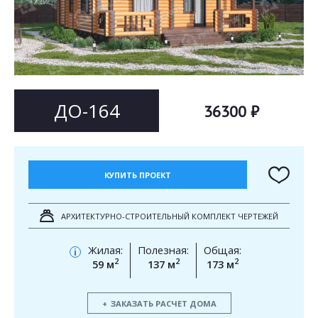
Согласен на
Согласен на
обработку персональных данных
обработку персональных данных
This site is protected by reCAPTCHA and the Google
Privacy Policy
and
Terms of Service
apply.
ОТПРАВИТЬ
ОТПРАВИТЬ
ДО-164
36300 ₽
КУПИТЬ ПРОЕКТ
АРХИТЕКТУРНО-СТРОИТЕЛЬНЫЙ КОМПЛЕКТ ЧЕРТЕЖЕЙ
Жилая:
Полезная:
Общая:
i
2
2
2
59 м
137 м
173 м
ЗАКАЗАТЬ РАСЧЕТ ДОМА