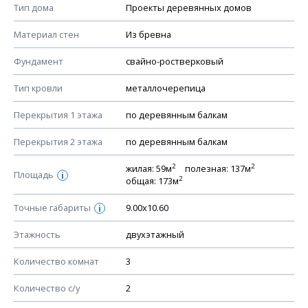
Смотрите советы по выбору материала в нашем
блоге
.
Тип дома
Проекты деревянных домов
КОНСТРУКТИВНЫЕ РЕШЕНИЯ (КР)
Материал стен
Из бревна
Ведомость рабочих чертежей основного комплекта КР
Фундамент
свайно-ростверковый
План фундамента
Тип кровли
металлочерепица
Устройство фундамента, спецификация материалов
фундамента
Перекрытия 1 этажа
по деревянным балкам
Планы перекрытий этажей, спецификация элементов
Перекрытия 2 этажа
по деревянным балкам
Устройство перекрытий
2
2
жилая: 59м
полезная: 137м
Устройство стен
Площадь
i
2
общая: 173м
Спецификация материалов стен
Точные габариты
9.00х10.60
i
Схема расположения лаг чердака (если есть)
Схема расположения элементов стропил
Этажность
двухэтажный
Спецификация элементов стропил
Количество комнат
3
Устройство стропильной системы
Количество с/у
2
Узлы устройства кровли