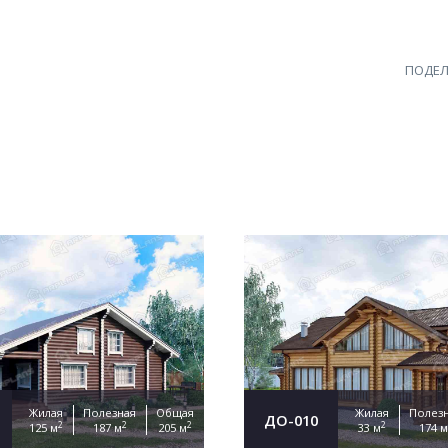
ПОДЕЛ
Жилая
Полезная
Общая
Жилая
Полез
ДО-010
2
2
2
2
125 м
187 м
205 м
33 м
174 м