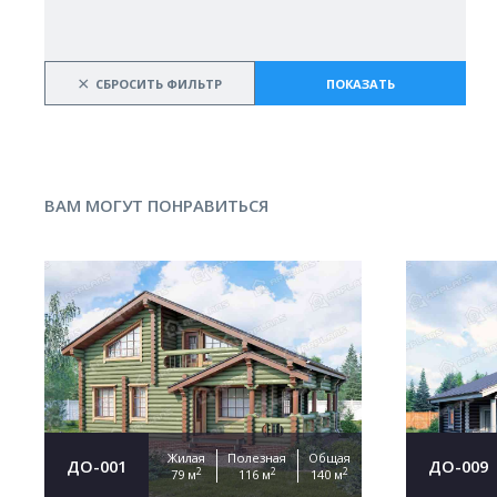
×
СБРОСИТЬ ФИЛЬТР
ПОКАЗАТЬ
ВАМ МОГУТ ПОНРАВИТЬСЯ
Жилая
Полезная
Общая
ДО-001
ДО-009
2
2
2
79 м
116 м
140 м