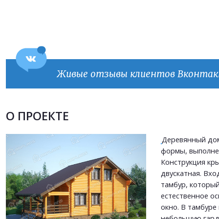
Живые отзывы клиентов Вконта
Продолжить покупки
ОФОРМИТЬ ЗАКАЗ
О ПРОЕКТЕ
Прикрепить файл
Деревянный до
Прикрепить файл
формы, выполне
Согласен на
обработку персональных данных
Конструкция кр
Согласен на
обработку персональных данных
This site is protected by reCAPTCHA and the Google
Privacy Policy
and
Terms of Service
двускатная. Вхо
apply.
тамбур, которы
естественное о
ОТПРАВИТЬ
окно. В тамбуре
ОТПРАВИТЬ
небольшую гар