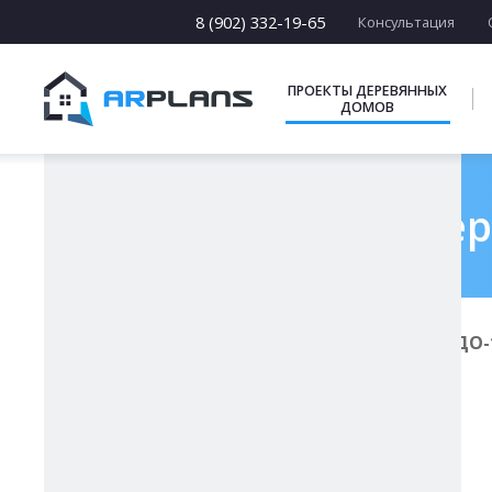
13 х [13-19]
14 х [14-25]
8 (902) 332-19-65
Консультация
15 х [15-23]
16 х [16-20]
17 х [17-22]
ПРОЕКТЫ ДЕРЕВЯННЫХ
ДОМОВ
ПОДБОРКИ
Проект дер
Главная
Проекты деревянных домов
ДО-