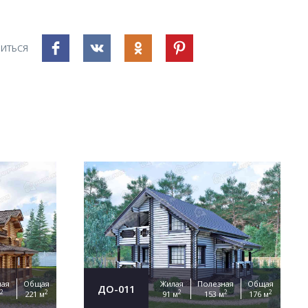
ИТЬСЯ
ная
Общая
Жилая
Полезная
Общая
ДО-011
2
2
2
2
2
221 м
91 м
153 м
176 м