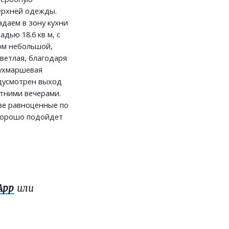
ерхней одежды.
адаем в зону кухни
дью 18.6 кв м, с
дом небольшой,
ветлая, благодаря
вухмаршевая
дусмотрен выход
етними вечерами.
ве равноценные по
 хорошо подойдет
App
или