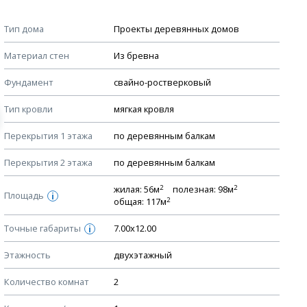
Примечания
КОНСТРУКТИВНЫЕ РЕШЕНИЯ (КР)
Тип дома
Проекты деревянных домов
Ведомость рабочих чертежей основного комплекта КР
Стоимость строительства дома — ориентировочная!
Материал стен
Из бревна
Для более детального расчета стоимости
План фундамента
строительства необходима разработка сметы, согласно
Фундамент
свайно-ростверковый
Устройство фундамента, спецификация материалов
стоимости материалов в вашем регионе
фундамента
Тип кровли
мягкая кровля
Мы не учитываем стоимость доставки материалов.
Планы перекрытий этажей, спецификация элементов
Перекрытия 1 этажа
по деревянным балкам
Смотрите советы по выбору материала в нашем
блоге
.
Устройство перекрытий
Перекрытия 2 этажа
по деревянным балкам
Устройство стен
Спецификация материалов стен
2
2
жилая: 56м
полезная: 98м
Площадь
i
2
общая: 117м
Схема расположения лаг чердака (если есть)
Точные габариты
Схема расположения элементов стропил
7.00х12.00
i
Спецификация элементов стропил
Этажность
двухэтажный
Устройство стропильной системы
Количество комнат
2
Узлы устройства кровли