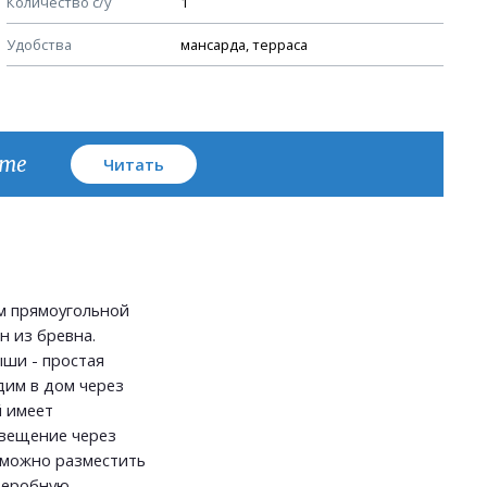
Количество с/у
1
План кровли
Удобства
мансарда, терраса
кте
Читать
м прямоугольной
н из бревна.
ыши - простая
дим в дом через
й имеет
свещение через
 можно разместить
деробную