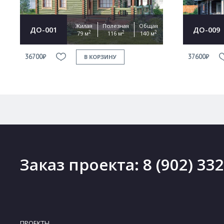
Жилая
Полезная
Общая
ДО-001
ДО-009
2
2
2
79 м
116 м
140 м
36700₽
37600₽
В КОРЗИНУ
Заказ проекта:
8 (902) 33
ПРОЕКТЫ