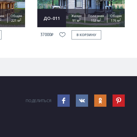
ная
Общая
Жилая
Полезная
Общая
ДО-011
2
2
2
2
2
221 м
91 м
153 м
176 м
37000₽
В КОРЗИНУ
ПОДЕЛИТЬСЯ