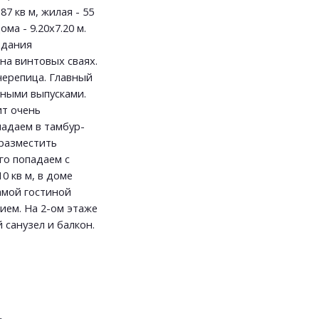
7 кв м, жилая - 55
ома - 9.20х7.20 м.
здания
на винтовых сваях.
черепица. Главный
ными выпусками.
ит очень
падаем в тамбур-
 разместить
го попадаем с
0 кв м, в доме
амой гостиной
ием. На 2-ом этаже
 санузел и балкон.