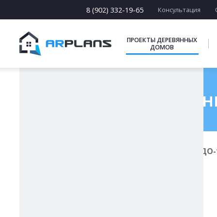
13 х [13-19]
14 х [14-25]
8 (902) 332-19-65
Консультация
15 х [15-23]
16 х [16-20]
17 х [17-22]
ПРОЕКТЫ ДЕРЕВЯННЫХ
ДОМОВ
ПОДБОРКИ
Проект деревянн
Главная
Проекты деревянных домов
ДО-