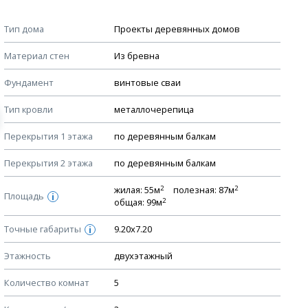
Примечания
КОНСТРУКТИВНЫЕ РЕШЕНИЯ (КР)
Тип дома
Проекты деревянных домов
Ведомость рабочих чертежей основного комплекта КР
Стоимость строительства дома — ориентировочная!
Материал стен
Из бревна
Для более детального расчета стоимости
План фундамента
строительства необходима разработка сметы, согласно
Фундамент
винтовые сваи
Устройство фундамента, спецификация материалов
стоимости материалов в вашем регионе
фундамента
Тип кровли
металлочерепица
Мы не учитываем стоимость доставки материалов.
Планы перекрытий этажей, спецификация элементов
Перекрытия 1 этажа
по деревянным балкам
Смотрите советы по выбору материала в нашем
блоге
.
Устройство перекрытий
Перекрытия 2 этажа
по деревянным балкам
Устройство стен
Спецификация материалов стен
2
2
жилая: 55м
полезная: 87м
Площадь
i
2
общая: 99м
Схема расположения лаг чердака (если есть)
Точные габариты
Схема расположения элементов стропил
9.20х7.20
i
Спецификация элементов стропил
Этажность
двухэтажный
Устройство стропильной системы
Количество комнат
5
Узлы устройства кровли