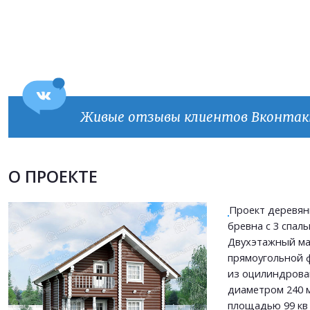
Живые отзывы клиентов Вконта
Продолжить покупки
ОФОРМИТЬ ЗАКАЗ
О ПРОЕКТЕ
Проект деревян
Прикрепить файл
бревна с 3 спаль
Прикрепить файл
Двухэтажный м
Согласен на
обработку персональных данных
прямоугольной 
Согласен на
обработку персональных данных
This site is protected by reCAPTCHA and the Google
Privacy Policy
and
Terms of Service
из оцилиндрова
apply.
диаметром 240 
площадью 99 кв 