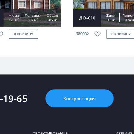
Жилая
Полезная
Общая
Жилая
Полез
ДО-010
2
2
2
2
125 м
187 м
205 м
33 м
174 м
38000₽
В КОРЗИНУ
В КОРЗИНУ
2-19-65
Консультация
ПРОЕКТИРОВАНИЕ
ARPLANS