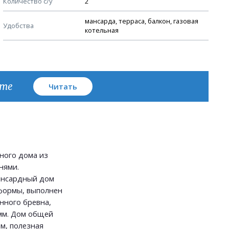
Количество с/у
2
План кровли
мансарда, терраса, балкон, газовая
Удобства
котельная
кте
Читать
ного дома из
нями.
ансардный дом
формы, выполнен
нного бревна,
мм. Дом общей
м, полезная