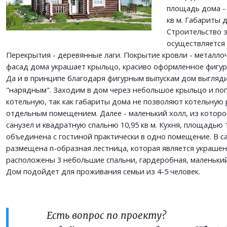
ОТПРАВИТЬ
площадь дома - 8
ОТПРАВИТЬ
кв м. Габариты д
Строительство 
осуществляется 
Перекрытия - деревянные лаги. Покрытие кровли - металло
фасад дома украшает крыльцо, красиво оформленное фигур
Да и в принципе благодаря фигурным выпускам дом выгляд
"нарядным". Заходим в дом через небольшое крыльцо и по
котельную, так как габариты дома не позволяют котельную
отдельным помещением. Далее - маленький холл, из которо
санузел и квадратную спальню 10,95 кв м. Кухня, площадью 1
объединена с гостиной практически в одно помещение. В с
размещена п-образная лестница, которая является украшен
расположены 3 небольшие спальни, гардеробная, маленький
Дом подойдет для проживания семьи из 4-5 человек.
Есть вопрос по проекту?