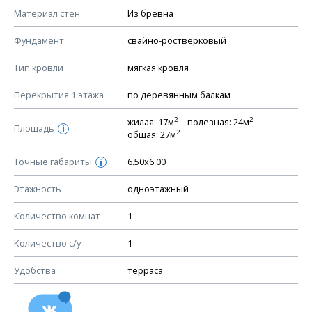
КОНСТРУКТИВНЫЕ РЕШЕНИЯ (КР)
Материал стен
Из бревна
Ведомость рабочих чертежей основного комплекта КР
Фундамент
свайно-ростверковый
План фундамента
Тип кровли
мягкая кровля
Устройство фундамента, спецификация материалов
фундамента
Перекрытия 1 этажа
по деревянным балкам
Планы перекрытий этажей, спецификация элементов
2
2
жилая: 17м
полезная: 24м
Площадь
Устройство перекрытий
i
2
общая: 27м
Устройство стен
Точные габариты
6.50х6.00
i
Спецификация материалов стен
Этажность
одноэтажный
Схема расположения лаг чердака (если есть)
Схема расположения элементов стропил
Количество комнат
1
Спецификация элементов стропил
Количество с/у
1
Устройство стропильной системы
Удобства
терраса
Узлы устройства кровли
План кровли