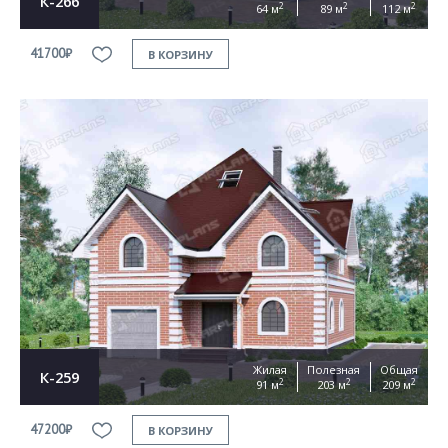
К-266
2
2
2
64 м
89 м
112 м
41700₽
В КОРЗИНУ
Жилая
Полезная
Общая
К-259
2
2
2
91 м
203 м
209 м
47200₽
В КОРЗИНУ