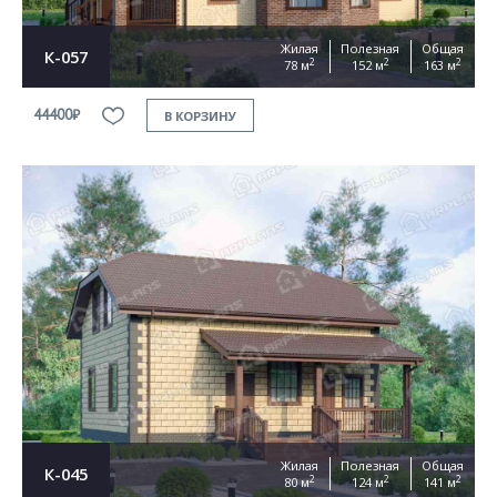
Жилая
Полезная
Общая
К-057
2
2
2
78 м
152 м
163 м
44400₽
В КОРЗИНУ
Жилая
Полезная
Общая
К-045
2
2
2
80 м
124 м
141 м