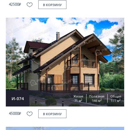
42500₽
В КОРЗИНУ
Жилая
Полезная
Общая
И-074
2
2
2
71 м
146 м
177 м
45000₽
В КОРЗИНУ