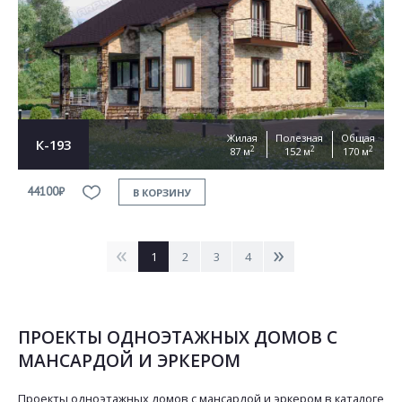
Жилая
Полезная
Общая
К-193
2
2
2
87 м
152 м
170 м
44100₽
В КОРЗИНУ
<
>
1
2
3
4
ПРОЕКТЫ ОДНОЭТАЖНЫХ ДОМОВ С
МАНСАРДОЙ И ЭРКЕРОМ
Проекты одноэтажных домов с мансардой и эркером в каталоге