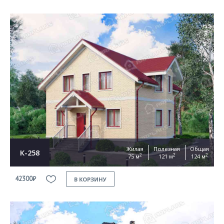
Жилая
Полезная
Общая
К-258
2
2
2
75 м
121 м
124 м
42300₽
В КОРЗИНУ