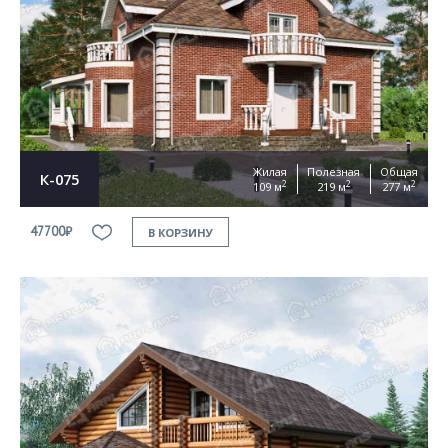
Согласен на
обработку персональных данных
This site is protected by reCAPTCHA and the Google
Privacy Policy
and
Terms of Service
apply
ОТПРАВИТЬ
Жилая
Полезная
Общая
К-075
2
2
2
109 м
219 м
277 м
47700₽
В КОРЗИНУ