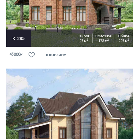
Жилая
Полезная
Общая
К-285
2
2
2
95 м
178 м
205 м
45000₽
В КОРЗИНУ