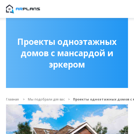
Продолжить покупки
ОФОРМИТЬ ЗАКА
Проекты одноэтажных
домов с мансардой и
эркером
Главная
Мы подобрали для вас
Проекты одноэтажных домов с 
Прикрепить файл