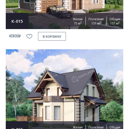
Жилая
Полезная
Общая
К-015
2
2
2
75 м
151 м
157 м
43800₽
В КОРЗИНУ
Жилая
Полезная
Общая