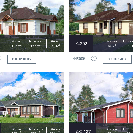
Жилая
Полезная
Общая
Жилая
Полез
К-202
2
2
2
2
107 м
167 м
184 м
67 м
140 
44300₽
В КОРЗИНУ
В КОРЗИНУ
Жилая
Полезная
Общая
Жилая
Полез
ДС-127
2
2
2
2