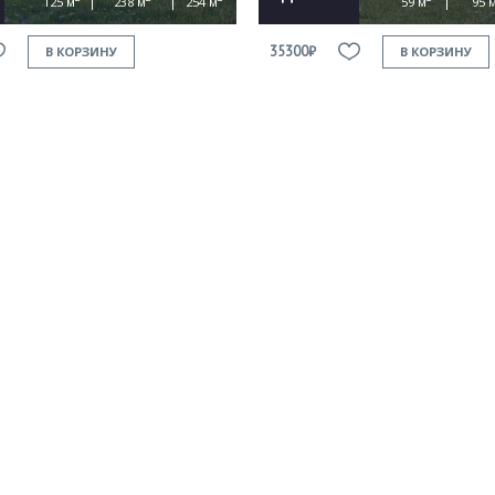
125 м
238 м
254 м
59 м
95 
35300₽
В КОРЗИНУ
В КОРЗИНУ
Продолжить покупки
ОФОРМИТЬ ЗАКАЗ
Прикрепить файл
Согласен на
обработку персональных данных
This site is protected by reCAPTCHA and the Google
Privacy Policy
and
Terms of Service
apply.
ОТПРАВИТЬ