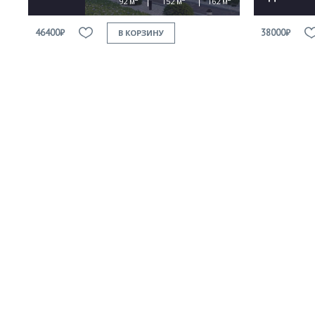
92 м
152 м
162 м
46400₽
38000₽
В КОРЗИНУ