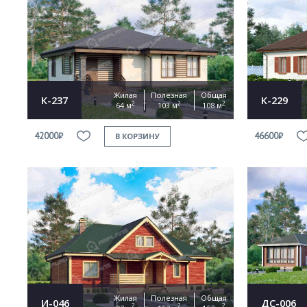
Жилая
Полезная
Общая
К-237
К-229
2
2
2
64 м
103 м
108 м
42000₽
46600₽
В КОРЗИНУ
Жилая
Полезная
Общая
И-046
ДС-006
2
2
2