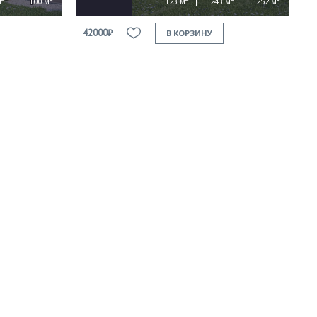
м
100 м
123 м
243 м
252 м
42000₽
В КОРЗИНУ