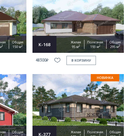
ная
Общая
Жилая
Полезная
Общая
К-168
2
2
2
2
2
м
150 м
95 м
193 м
295 м
48300₽
В КОРЗИНУ
НОВИНКА
ная
Общая
Жилая
Полезная
Общая
К-377
2
2
2
2
2