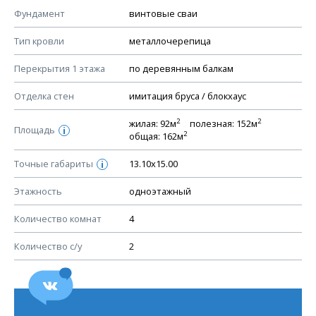
КОНСТРУКТИВНЫЕ РЕШЕНИЯ (КР)
Фундамент
винтовые сваи
Ведомость рабочих чертежей основного комплекта КР
Тип кровли
металлочерепица
План фундамента
Перекрытия 1 этажа
по деревянным балкам
Устройство фундамента, спецификация материалов
фундамента
Отделка стен
имитация бруса / блокхаус
Планы перекрытий этажей, спецификация элементов
2
2
жилая: 92м
полезная: 152м
Площадь
Устройство перекрытий
i
2
общая: 162м
Устройство стен
Точные габариты
13.10х15.00
i
Спецификация материалов стен
Этажность
одноэтажный
Схема расположения лаг чердака (если есть)
Схема расположения элементов стропил
Количество комнат
4
Спецификация элементов стропил
Количество с/у
2
Устройство стропильной системы
Узлы устройства кровли
План кровли