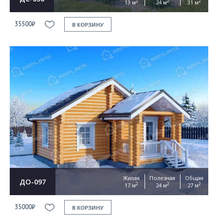
2
2
2
13 м
24 м
31 м
35500₽
В КОРЗИНУ
Жилая
Полезная
Общая
ДО-097
2
2
2
17 м
24 м
27 м
35000₽
В КОРЗИНУ