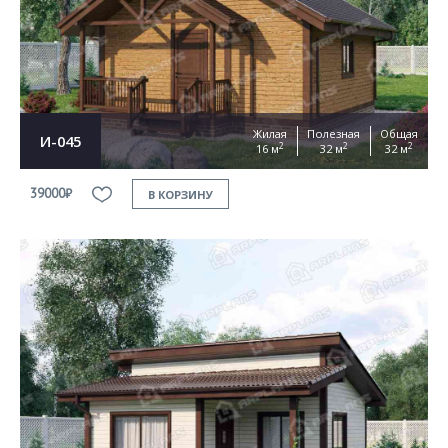
Согласен на
обработку персональных данных
This site is protected by reCAPTCHA and the Google
Privacy Policy
and
Terms of Service
apply
ОТПРАВИТЬ
Жилая
Полезная
Общая
И-045
2
2
2
16 м
32 м
32 м
39000₽
В КОРЗИНУ