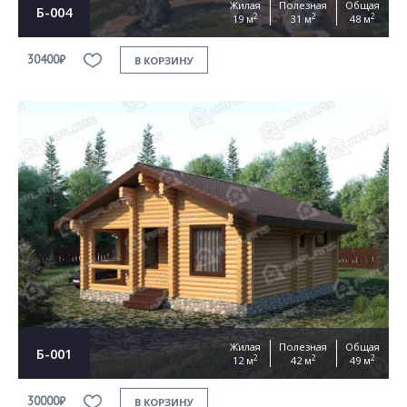
Жилая
Полезная
Общая
Б-004
2
2
2
19 м
31 м
48 м
30400₽
В КОРЗИНУ
Жилая
Полезная
Общая
Б-001
2
2
2
12 м
42 м
49 м
30000₽
В КОРЗИНУ