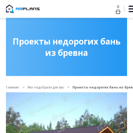
0
Продолжить покупки
ОФОРМИТЬ ЗАКАЗ
Проекты недорогих бань
из бревна
Главная
Мы подобрали для вас
Проекты недорогих бань из бре
Прикрепить файл