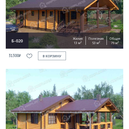
Согласен на
обработку персональных данных
This site is protected by reCAPTCHA and the Google
Privacy Policy
and
Terms of Service
apply
ОТПРАВИТЬ
Жилая
Полезная
Общая
Б-020
2
2
2
13 м
53 м
79 м
31300₽
В КОРЗИНУ