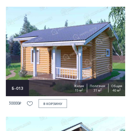
Жилая
Полезная
Общая
Б-013
2
2
2
15 м
31 м
40 м
30000₽
В КОРЗИНУ