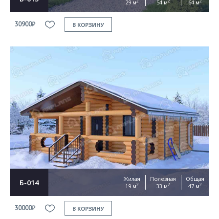
2
2
2
29 м
54 м
64 м
30900₽
В КОРЗИНУ
Жилая
Полезная
Общая
Б-014
2
2
2
19 м
33 м
47 м
30000₽
В КОРЗИНУ