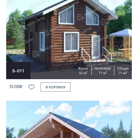
Жилая
Полезная
Общая
Б-011
2
2
2
55 м
71 м
71 м
31500₽
В КОРЗИНУ