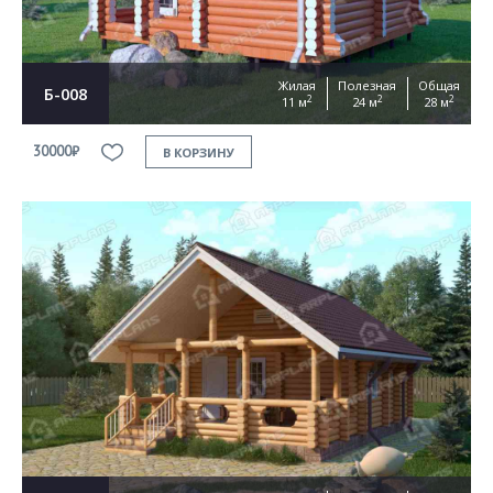
Жилая
Полезная
Общая
Б-008
2
2
2
11 м
24 м
28 м
30000₽
В КОРЗИНУ