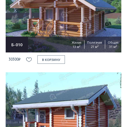
Жилая
Полезная
Общая
Б-010
2
2
2
13 м
21 м
31 м
30300₽
В КОРЗИНУ