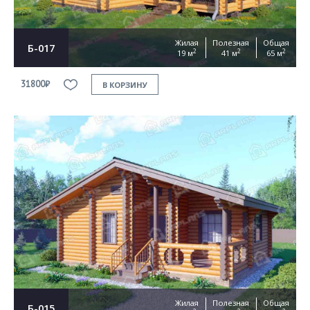
Жилая
Полезная
Общая
Б-017
2
2
2
19 м
41 м
65 м
31800₽
В КОРЗИНУ
Жилая
Полезная
Общая
Б-015