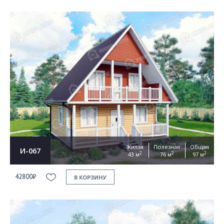
Жилая
Полезная
Общая
И-067
2
2
2
43 м
76 м
97 м
42800₽
В КОРЗИНУ