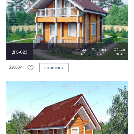
Жилая
Полезная
Общая
ДС-023
2
2
2
36 м
58 м
70 м
35000₽
В КОРЗИНУ