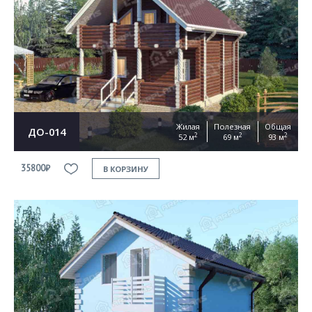
Жилая
Полезная
Общая
ДО-014
2
2
2
52 м
69 м
93 м
35800₽
В КОРЗИНУ