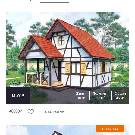
Жилая
Полезная
Общая
И-015
2
2
2
38 м
38 м
46 м
40000₽
В КОРЗИНУ
НОВИНКА