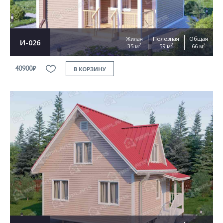
Жилая
Полезная
Общая
И-026
2
2
2
35 м
59 м
66 м
40900₽
В КОРЗИНУ