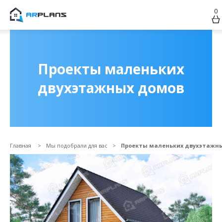
0
Продолжить покупки
ОФОРМИТЬ ЗАКАЗ
Проекты маленьких
двухэтажных домов
Главная
Мы подобрали для вас
Проекты маленьких двухэтажн
Прикрепить файл