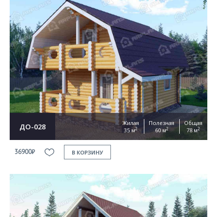
Жилая
Полезная
Общая
ДО-028
2
2
2
35 м
60 м
78 м
36900₽
В КОРЗИНУ