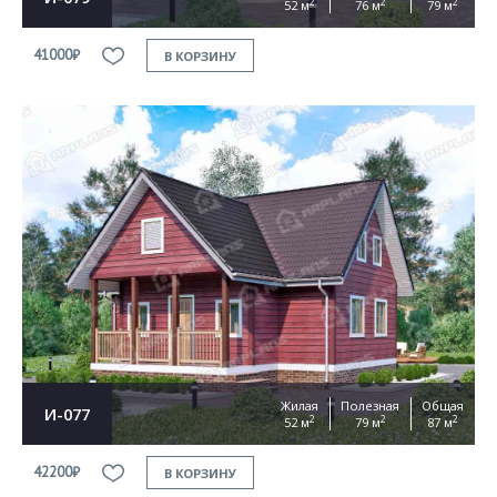
2
2
2
52 м
76 м
79 м
41000₽
В КОРЗИНУ
Жилая
Полезная
Общая
И-077
2
2
2
52 м
79 м
87 м
42200₽
В КОРЗИНУ