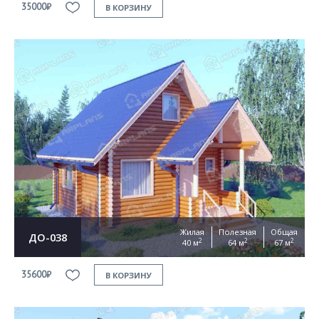
35000₽
В КОРЗИНУ
Жилая
Полезная
Общая
ДО-038
2
2
2
40 м
64 м
67 м
35600₽
В КОРЗИНУ