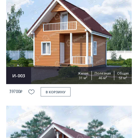
Жилая
Полезная
Общая
И-003
2
2
2
31 м
46 м
53 м
39700₽
В КОРЗИНУ