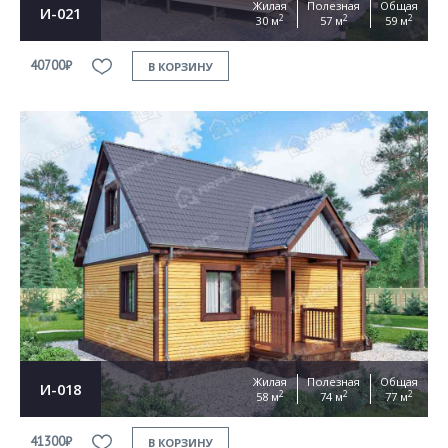
Жилая
Полезная
Общая
И-021
2
2
2
30 м
57 м
59 м
40700₽
В КОРЗИНУ
Жилая
Полезная
Общая
И-018
2
2
2
58 м
74 м
77 м
41300₽
В КОРЗИНУ