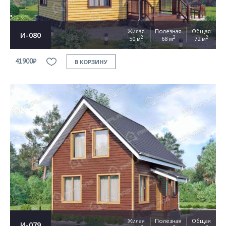
Жилая
Полезная
Общая
И-080
2
2
2
50 м
68 м
72 м
41900₽
В КОРЗИНУ
Жилая
Полезная
Общая
И-079