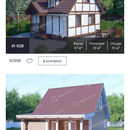
Жилая
Полезная
Общая
И-028
2
2
2
37 м
53 м
55 м
41000₽
В КОРЗИНУ