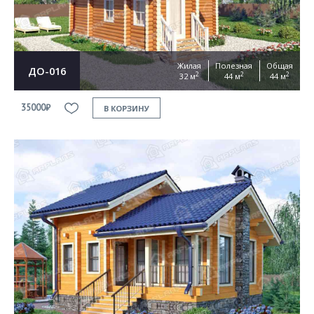
Жилая
Полезная
Общая
ДО-016
2
2
2
32 м
44 м
44 м
35000₽
В КОРЗИНУ