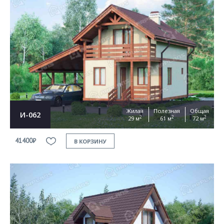
Жилая
Полезная
Общая
И-062
2
2
2
29 м
61 м
72 м
41400₽
В КОРЗИНУ