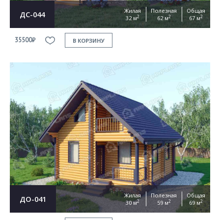
Жилая
Полезная
Общая
ДС-044
2
2
2
32 м
62 м
67 м
35500₽
В КОРЗИНУ
Жилая
Полезная
Общая
ДО-041
2
2
2
30 м
59 м
69 м