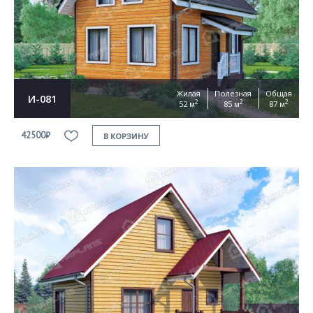
Согласен на
обработку персональных данных
This site is protected by reCAPTCHA and the Google
Privacy Policy
and
Terms of Service
apply
ОТПРАВИТЬ
Жилая
Полезная
Общая
И-081
2
2
2
52 м
85 м
87 м
42500₽
В КОРЗИНУ