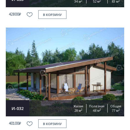
2
2
2
34 м
52 м
83 м
42800₽
В КОРЗИНУ
Жилая
Полезная
Общая
И-032
2
2
2
28 м
48 м
77 м
40100₽
В КОРЗИНУ