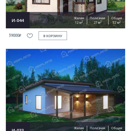
Жилая
Полезная
Общая
И-044
2
2
2
12 м
27 м
32 м
39000₽
В КОРЗИНУ
Жилая
Полезная
Общая
И-033