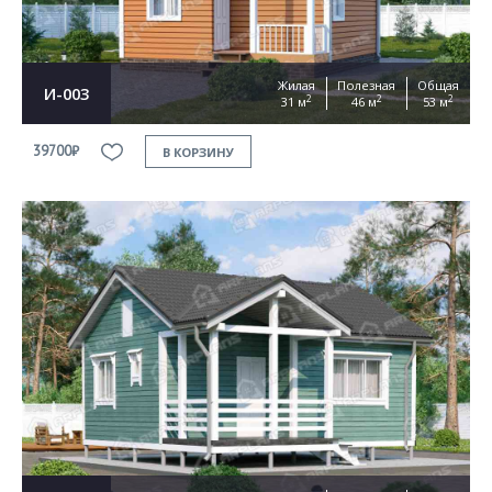
Жилая
Полезная
Общая
И-003
2
2
2
31 м
46 м
53 м
39700₽
В КОРЗИНУ