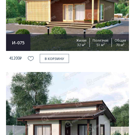
Согласен на
обработку персональных данных
This site is protected by reCAPTCHA and the Google
Privacy Policy
and
Terms of Service
apply
ОТПРАВИТЬ
Жилая
Полезная
Общая
И-075
2
2
2
32 м
51 м
70 м
41200₽
В КОРЗИНУ