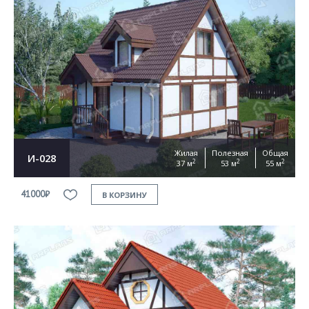
Жилая
Полезная
Общая
И-028
2
2
2
37 м
53 м
55 м
41000₽
В КОРЗИНУ