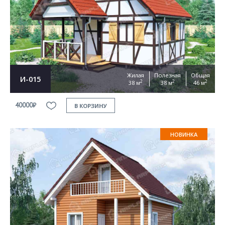
Жилая
Полезная
Общая
И-015
2
2
2
38 м
38 м
46 м
40000₽
В КОРЗИНУ
НОВИНКА