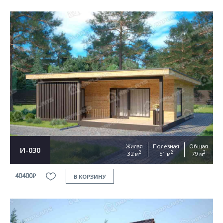
Жилая
Полезная
Общая
И-030
2
2
2
32 м
51 м
79 м
40400₽
В КОРЗИНУ