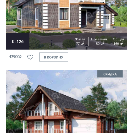
Жилая
Полезная
Общая
К-126
2
2
2
77 м
150 м
160 м
42900₽
В КОРЗИНУ
СКИДКА