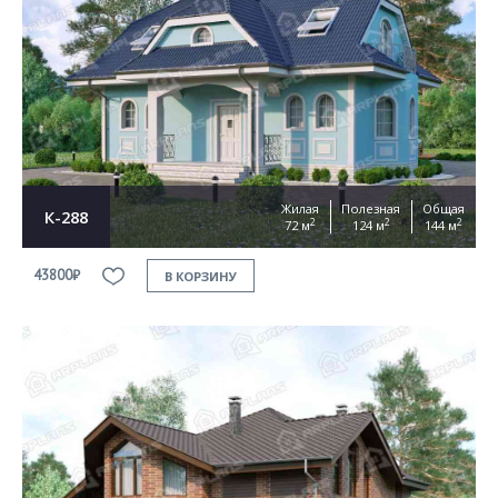
Жилая
Полезная
Общая
К-288
2
2
2
72 м
124 м
144 м
43800₽
В КОРЗИНУ