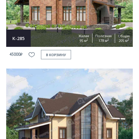
Жилая
Полезная
Общая
К-285
2
2
2
95 м
178 м
205 м
45000₽
В КОРЗИНУ