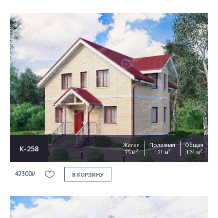
Жилая
Полезная
Общая
К-258
2
2
2
75 м
121 м
124 м
42300₽
В КОРЗИНУ