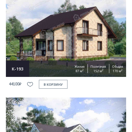
Жилая
Полезная
Общая
К-193
2
2
2
87 м
152 м
170 м
44100₽
В КОРЗИНУ