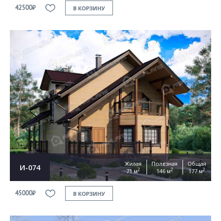
42500₽
В КОРЗИНУ
Жилая
Полезная
Общая
И-074
2
2
2
71 м
146 м
177 м
45000₽
В КОРЗИНУ