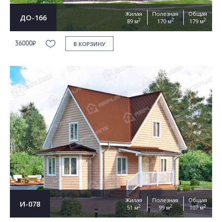
Жилая
Полезная
Общая
ДО-166
2
2
2
89 м
170 м
179 м
36000₽
В КОРЗИНУ
Жилая
Полезная
Общая
И-078
2
2
2
51 м
99 м
107 м