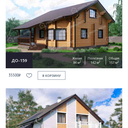
Жилая
Полезная
Общая
ДО-159
2
2
2
84 м
142 м
157 м
35500₽
В КОРЗИНУ