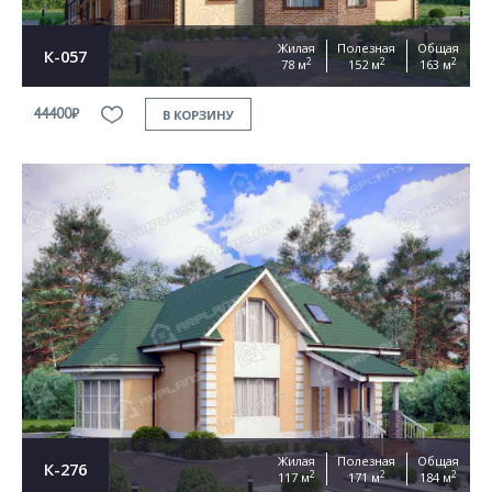
Жилая
Полезная
Общая
К-057
2
2
2
78 м
152 м
163 м
44400₽
В КОРЗИНУ
Жилая
Полезная
Общая
К-276
2
2
2
117 м
171 м
184 м