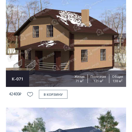
Жилая
Полезная
Общая
К-071
2
2
2
71 м
123 м
138 м
42400₽
В КОРЗИНУ