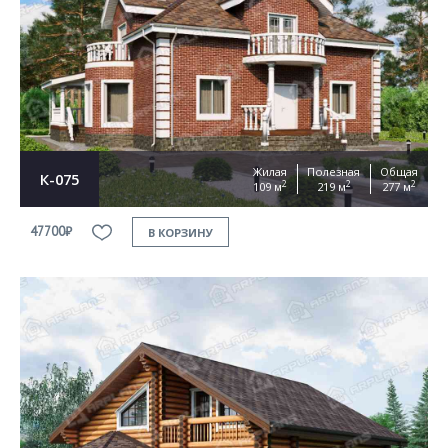
Согласен на
обработку персональных данных
This site is protected by reCAPTCHA and the Google
Privacy Policy
and
Terms of Service
apply
ОТПРАВИТЬ
Жилая
Полезная
Общая
К-075
2
2
2
109 м
219 м
277 м
47700₽
В КОРЗИНУ