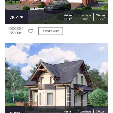
Жилая
Полезная
Общая
ДС-170
2
2
2
105 м
180 м
239 м
40000.00 ₽
В КОРЗИНУ
35000₽
Жилая
Полезная
Общая