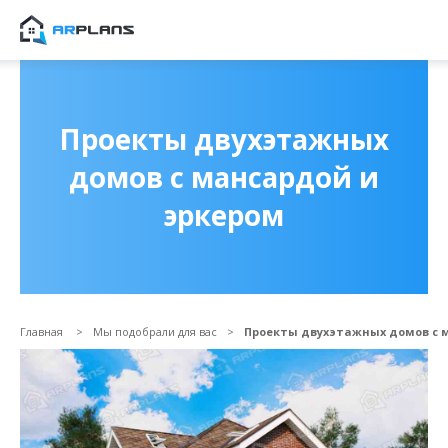
Продолжить покупки
ОФОРМИТЬ ЗАКА
Проекты двухэтажных
домов с мансардой и
эркером
Главная
Мы подобрали для вас
Проекты двухэтажных домов с 
Прикрепить файл