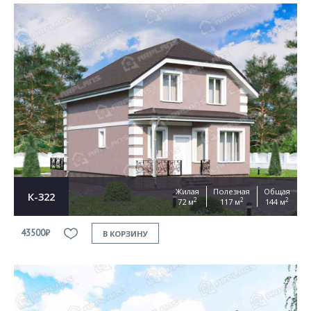
Жилая
Полезная
Общая
К-322
2
2
2
72 м
117 м
144 м
43500₽
В КОРЗИНУ