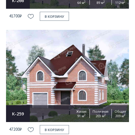
К-266
2
2
2
64 м
89 м
112 м
41700₽
В КОРЗИНУ
Жилая
Полезная
Общая
К-259
2
2
2
91 м
203 м
209 м
47200₽
В КОРЗИНУ