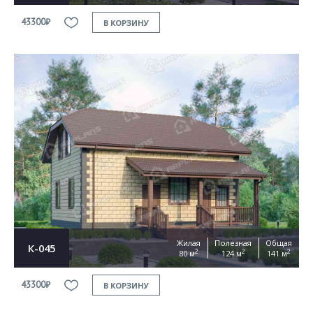
43300₽
В КОРЗИНУ
Жилая
Полезная
Общая
К-045
2
2
2
80 м
124 м
141 м
43300₽
В КОРЗИНУ