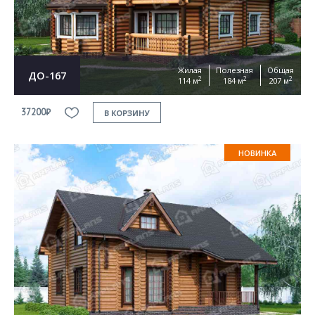
Жилая
Полезная
Общая
ДО-167
2
2
2
114 м
184 м
207 м
37200₽
В КОРЗИНУ
НОВИНКА