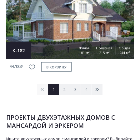
Жилая
Полезная
Общая
К-182
2
2
2
101 м
215 м
244 м
44700₽
В КОРЗИНУ
<
>
1
2
3
4
ПРОЕКТЫ ДВУХЭТАЖНЫХ ДОМОВ С
МАНСАРДОЙ И ЭРКЕРОМ
Ищите двухэтажных домов с мансардой и эркером? Выбирайте