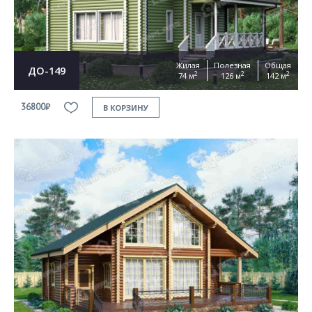
Жилая
Полезная
Общая
ДО-149
2
2
2
74 м
126 м
142 м
36800₽
В КОРЗИНУ