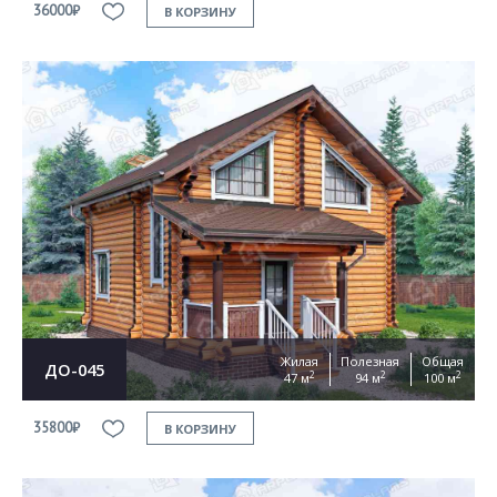
36000₽
В КОРЗИНУ
Жилая
Полезная
Общая
ДО-045
2
2
2
47 м
94 м
100 м
35800₽
В КОРЗИНУ