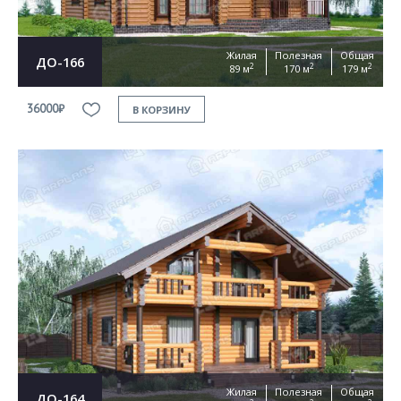
Жилая
Полезная
Общая
ДО-166
2
2
2
89 м
170 м
179 м
36000₽
В КОРЗИНУ
Жилая
Полезная
Общая
ДО-164