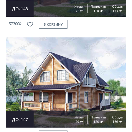
Жилая
Полезная
Общая
ДО-148
2
2
2
72 м
128 м
173 м
37200₽
В КОРЗИНУ
Жилая
Полезная
Общая
ДО-147
2
2
2
79 м
126 м
166 м