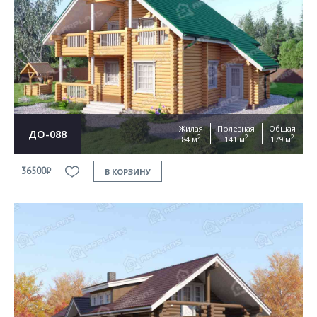
Жилая
Полезная
Общая
ДО-088
2
2
2
84 м
141 м
179 м
36500₽
В КОРЗИНУ