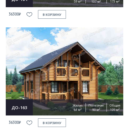
2
2
2
59 м
137 м
173 м
36300₽
В КОРЗИНУ
Жилая
Полезная
Общая
ДО-163
2
2
2
64 м
90 м
109 м
36300₽
В КОРЗИНУ