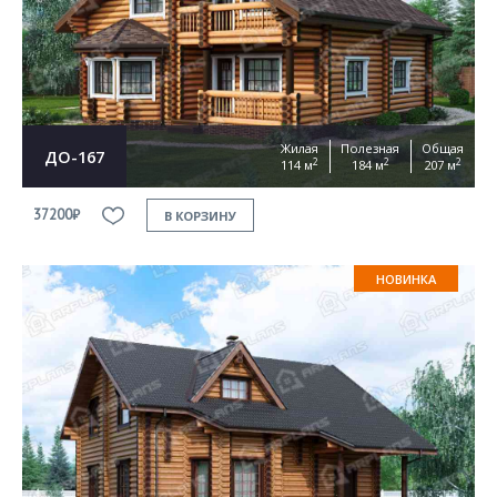
Согласен на
обработку персональных данных
This site is protected by reCAPTCHA and the Google
Privacy Policy
and
Terms of Service
apply
ОТПРАВИТЬ
Жилая
Полезная
Общая
ДО-167
2
2
2
114 м
184 м
207 м
37200₽
В КОРЗИНУ
НОВИНКА