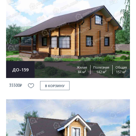
Жилая
Полезная
Общая
ДО-159
2
2
2
84 м
142 м
157 м
35500₽
В КОРЗИНУ