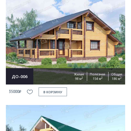
Жилая
Полезная
Общая
ДО-006
2
2
2
98 м
154 м
186 м
35000₽
В КОРЗИНУ