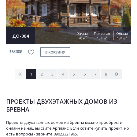
Жилая
Полезная
Общая
ДО-084
2
2
2
70 м
134 м
174 м
36800₽
В КОРЗИНУ
<
>
1
2
3
4
5
6
7
8
ПРОЕКТЫ ДВУХЭТАЖНЫХ ДОМОВ ИЗ
БРЕВНА
Проекты двухэтажных домов из бревна можно приобрести
онлайн на нашем сайте Арпланс. Если хотите купить проект, но
есть вопросы - звоните 89023321965.