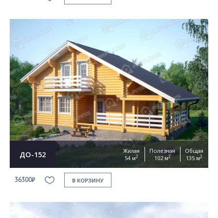
Жилая
Полезная
Общая
ДО-152
2
2
2
54 м
102 м
135 м
36300₽
В КОРЗИНУ