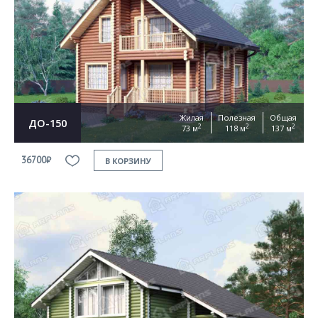
Жилая
Полезная
Общая
ДО-150
2
2
2
73 м
118 м
137 м
36700₽
В КОРЗИНУ