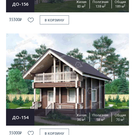
Жилая
Полезная
Общая
ДО-156
2
2
2
83 м
138 м
189 м
35300₽
В КОРЗИНУ
Жилая
Полезная
Общая
ДО-154
2
2
2
36 м
58 м
70 м
35000₽
В КОРЗИНУ