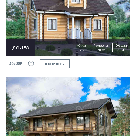
Жилая
Полезная
Общая
ДО-158
2
2
2
37 м
70 м
73 м
36200₽
В КОРЗИНУ