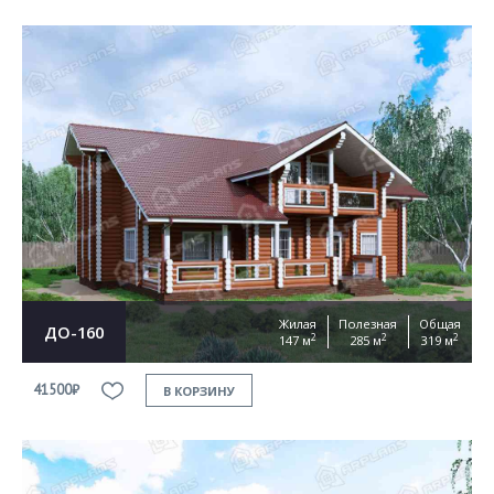
Жилая
Полезная
Общая
ДО-160
2
2
2
147 м
285 м
319 м
41500₽
В КОРЗИНУ