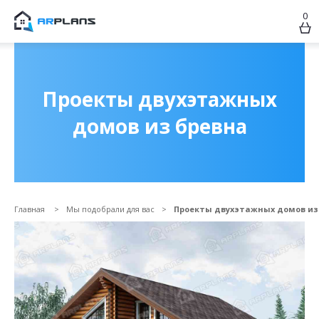
0
Продолжить покупки
ОФОРМИТЬ ЗАКАЗ
Проекты двухэтажных
домов из бревна
Главная
Мы подобрали для вас
Проекты двухэтажных домов из
Прикрепить файл