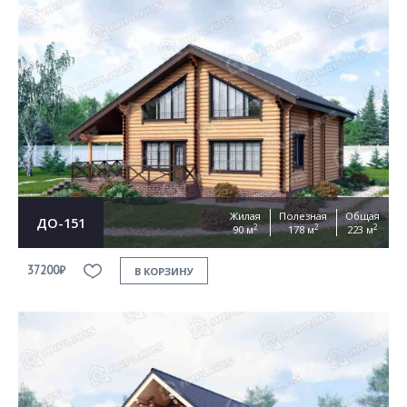
Жилая
Полезная
Общая
ДО-151
2
2
2
90 м
178 м
223 м
37200₽
В КОРЗИНУ