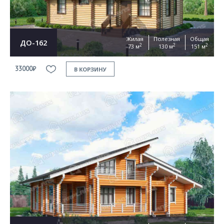
Жилая
Полезная
Общая
ДО-162
2
2
2
73 м
130 м
151 м
33000₽
В КОРЗИНУ