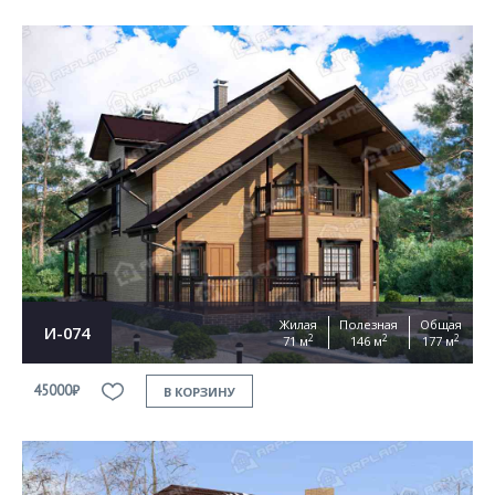
Жилая
Полезная
Общая
И-074
2
2
2
71 м
146 м
177 м
45000₽
В КОРЗИНУ