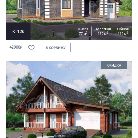
Жилая
Полезная
Общая
К-126
2
2
2
77 м
150 м
160 м
42900₽
В КОРЗИНУ
СКИДКА