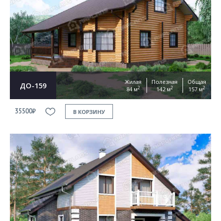
Жилая
Полезная
Общая
ДО-159
2
2
2
84 м
142 м
157 м
35500₽
В КОРЗИНУ