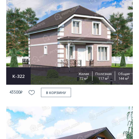
Жилая
Полезная
Общая
К-322
2
2
2
72 м
117 м
144 м
43500₽
В КОРЗИНУ