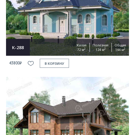
Жилая
Полезная
Общая
К-288
2
2
2
72 м
124 м
144 м
43800₽
В КОРЗИНУ