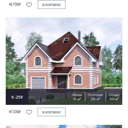
41700₽
В КОРЗИНУ
Жилая
Полезная
Общая
К-259
2
2
2
91 м
203 м
209 м
47200₽
В КОРЗИНУ