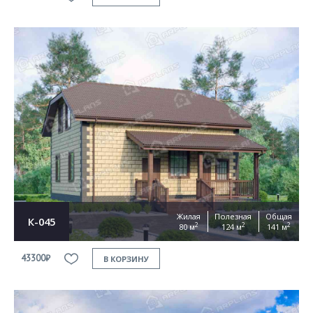
Жилая
Полезная
Общая
К-045
2
2
2
80 м
124 м
141 м
43300₽
В КОРЗИНУ