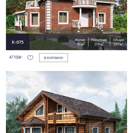
Согласен на
обработку персональных данных
This site is protected by reCAPTCHA and the Google
Privacy Policy
and
Terms of Service
apply
ОТПРАВИТЬ
Жилая
Полезная
Общая
К-075
2
2
2
109 м
219 м
277 м
47700₽
В КОРЗИНУ