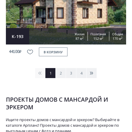
Жилая
Полезная
Общая
К-193
2
2
2
87 м
152 м
170 м
44100₽
В КОРЗИНУ
<
>
1
2
3
4
ПРОЕКТЫ ДОМОВ С МАНСАРДОЙ И
ЭРКЕРОМ
Ищите проекты домов с мансардой и эркером? Выбирайте в
каталоге Арпланс! Проекты домов с мансардой и эркером по
выгодным ценам с фото и планами.