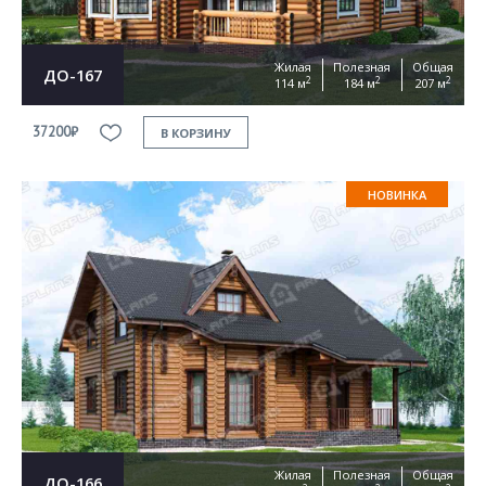
Жилая
Полезная
Общая
ДО-167
2
2
2
114 м
184 м
207 м
37200₽
В КОРЗИНУ
НОВИНКА
Жилая
Полезная
Общая
ДО-166