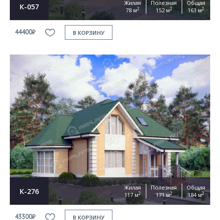
Жилая
Полезная
Общая
К-057
2
2
2
78 м
152 м
163 м
44400₽
В КОРЗИНУ
Жилая
Полезная
Общая
К-276
2
2
2
117 м
171 м
184 м
43300₽
В КОРЗИНУ