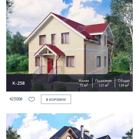
Жилая
Полезная
Общая
К-258
2
2
2
75 м
121 м
124 м
42300₽
В КОРЗИНУ