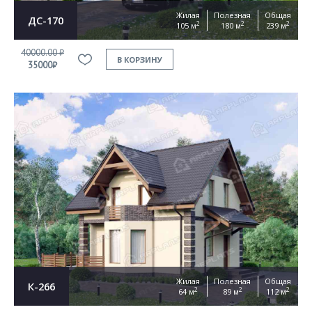
Жилая
Полезная
Общая
ДС-170
2
2
2
105 м
180 м
239 м
40000.00 ₽
В КОРЗИНУ
35000₽
Жилая
Полезная
Общая
К-266
2
2
2
64 м
89 м
112 м