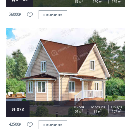
2
2
2
89 м
170 м
179 м
36000₽
В КОРЗИНУ
Жилая
Полезная
Общая
И-078
2
2
2
51 м
99 м
107 м
42500₽
В КОРЗИНУ