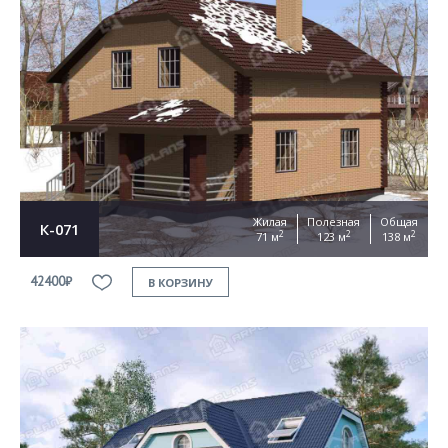
Жилая
Полезная
Общая
К-071
2
2
2
71 м
123 м
138 м
42400₽
В КОРЗИНУ