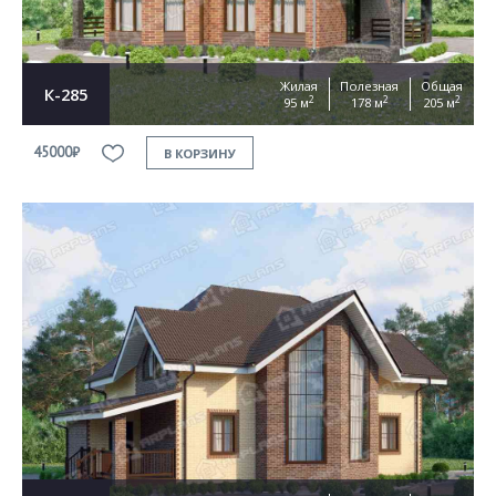
Жилая
Полезная
Общая
К-285
2
2
2
95 м
178 м
205 м
45000₽
В КОРЗИНУ