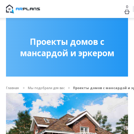
0
Продолжить покупки
ОФОРМИТЬ ЗАКАЗ
Проекты домов с
мансардой и эркером
Главная
Мы подобрали для вас
Проекты домов с мансардой и э
Прикрепить файл