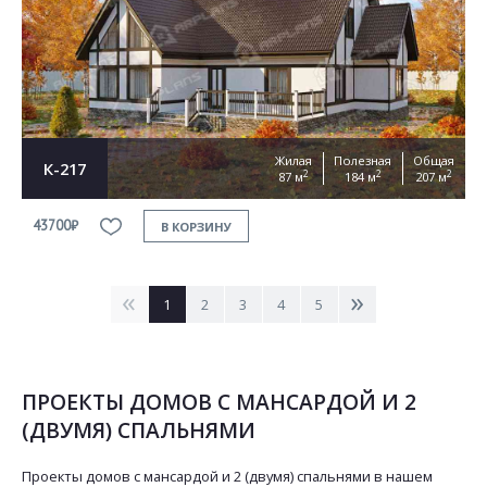
Жилая
Полезная
Общая
К-217
2
2
2
87 м
184 м
207 м
43700₽
В КОРЗИНУ
<
>
1
2
3
4
5
ПРОЕКТЫ ДОМОВ С МАНСАРДОЙ И 2
(ДВУМЯ) СПАЛЬНЯМИ
Проекты домов с мансардой и 2 (двумя) спальнями в нашем