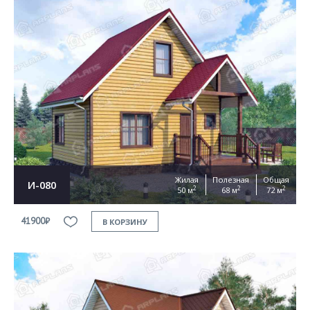
Жилая
Полезная
Общая
И-080
2
2
2
50 м
68 м
72 м
41900₽
В КОРЗИНУ