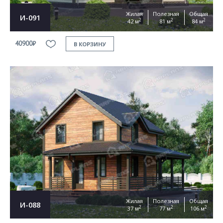
Жилая
Полезная
Общая
И-091
2
2
2
42 м
81 м
84 м
40900₽
В КОРЗИНУ
Жилая
Полезная
Общая
И-088
2
2
2
37 м
77 м
106 м