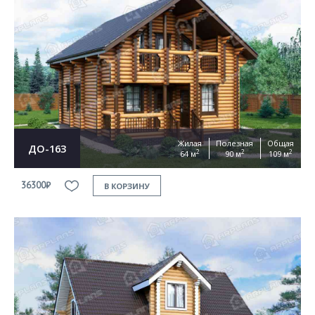
Жилая
Полезная
Общая
ДО-163
2
2
2
64 м
90 м
109 м
36300₽
В КОРЗИНУ