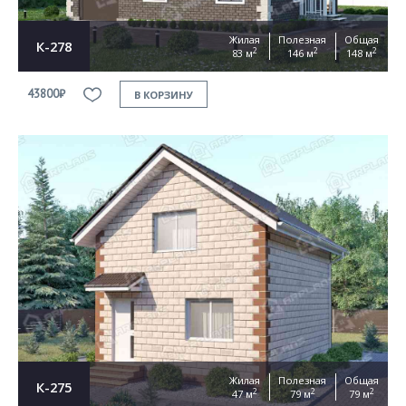
Жилая
Полезная
Общая
К-278
2
2
2
83 м
146 м
148 м
43800₽
В КОРЗИНУ
Жилая
Полезная
Общая
К-275
2
2
2
47 м
79 м
79 м