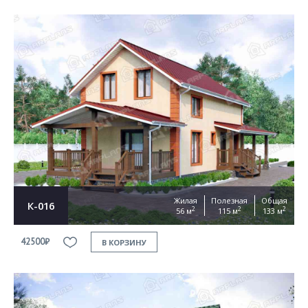
Жилая
Полезная
Общая
К-016
2
2
2
56 м
115 м
133 м
42500₽
В КОРЗИНУ