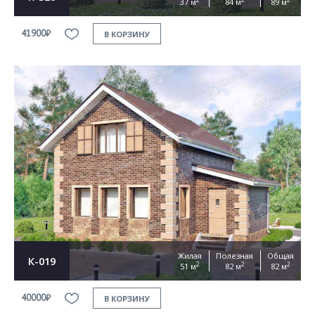
37 м
84 м
89 м
41900₽
В КОРЗИНУ
Жилая
Полезная
Общая
К-019
2
2
2
51 м
82 м
82 м
40000₽
В КОРЗИНУ