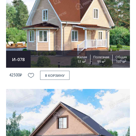
Жилая
Полезная
Общая
И-078
2
2
2
51 м
99 м
107 м
42500₽
В КОРЗИНУ