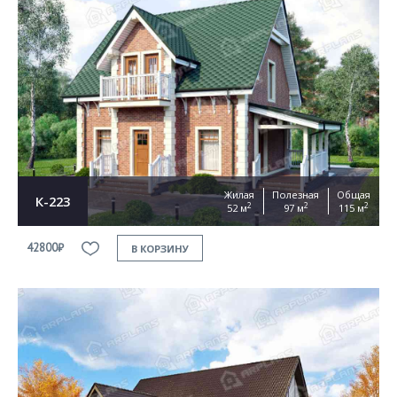
Жилая
Полезная
Общая
К-223
2
2
2
52 м
97 м
115 м
42800₽
В КОРЗИНУ