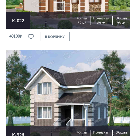
Жилая
Полезная
Общая
К-022
2
2
2
37 м
89 м
98 м
40100₽
В КОРЗИНУ
Жилая
Полезная
Общая
К-326
2
2
2