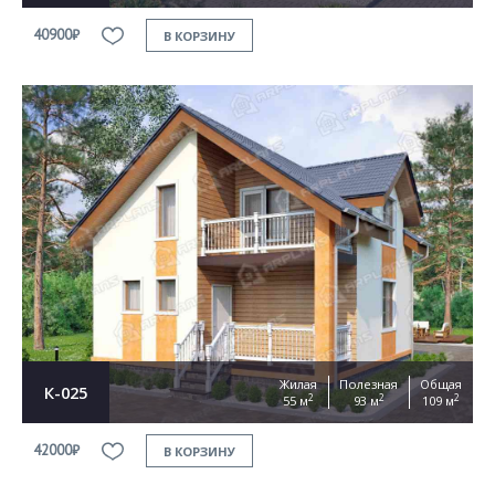
40900₽
В КОРЗИНУ
Жилая
Полезная
Общая
К-025
2
2
2
55 м
93 м
109 м
42000₽
В КОРЗИНУ