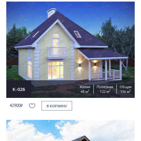
Жилая
Полезная
Общая
К-026
2
2
2
48 м
122 м
136 м
42900₽
В КОРЗИНУ