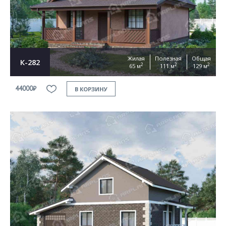
Жилая
Полезная
Общая
К-282
2
2
2
65 м
111 м
129 м
44000₽
В КОРЗИНУ