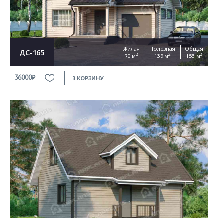
Жилая
Полезная
Общая
ДС-165
2
2
2
70 м
139 м
153 м
36000₽
В КОРЗИНУ