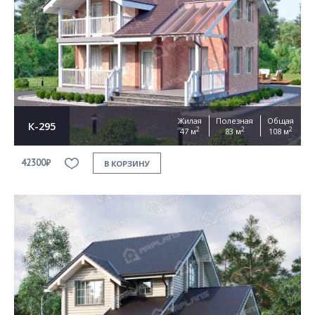
Согласен на
обработку персональных данных
This site is protected by reCAPTCHA and the Google
Privacy Policy
and
Terms of Service
apply
ОТПРАВИТЬ
Жилая
Полезная
Общая
К-295
2
2
2
47 м
83 м
108 м
42300₽
В КОРЗИНУ