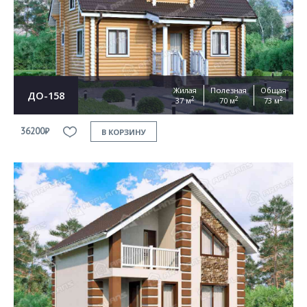
Жилая
Полезная
Общая
ДО-158
2
2
2
37 м
70 м
73 м
36200₽
В КОРЗИНУ