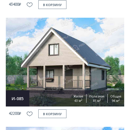
43400₽
В КОРЗИНУ
Жилая
Полезная
Общая
И-085
2
2
2
43 м
81 м
94 м
42200₽
В КОРЗИНУ