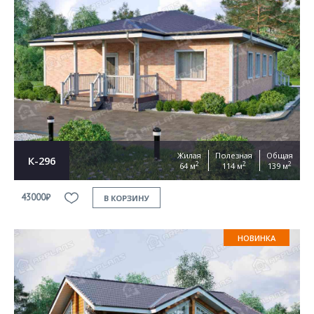
Жилая
Полезная
Общая
К-296
2
2
2
64 м
114 м
139 м
43000₽
В КОРЗИНУ
НОВИНКА