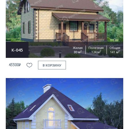
Жилая
Полезная
Общая
К-045
2
2
2
80 м
124 м
141 м
43300₽
В КОРЗИНУ