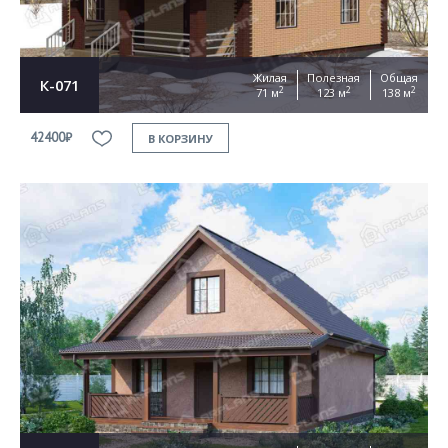
Жилая
Полезная
Общая
К-071
2
2
2
71 м
123 м
138 м
42400₽
В КОРЗИНУ