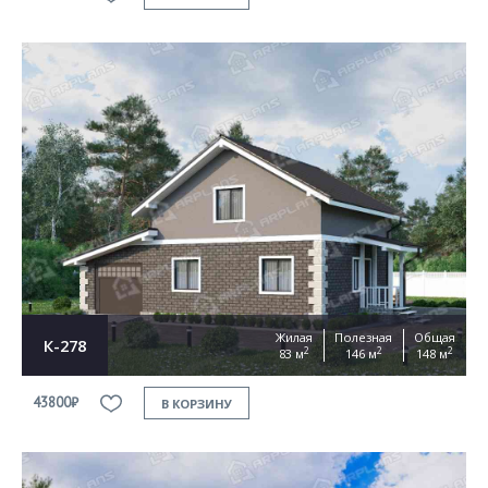
Жилая
Полезная
Общая
К-278
2
2
2
83 м
146 м
148 м
43800₽
В КОРЗИНУ