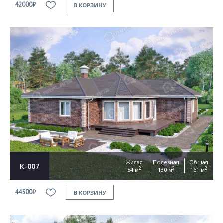
42000₽
В КОРЗИНУ
Жилая
Полезная
Общая
К-007
2
2
2
54 м
130 м
161 м
44500₽
В КОРЗИНУ