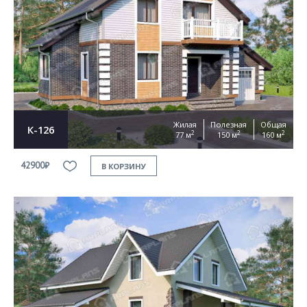
Жилая
Полезная
Общая
К-126
2
2
2
77 м
150 м
160 м
42900₽
В КОРЗИНУ