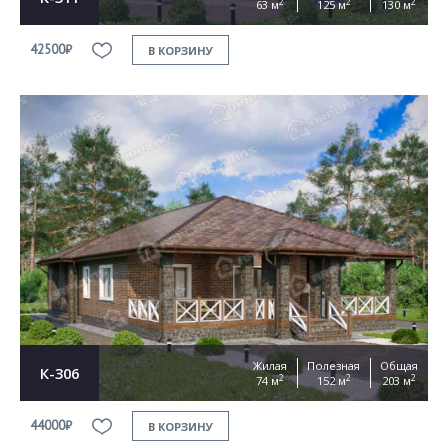
2
2
2
63 м
125 м
130 м
42500₽
В КОРЗИНУ
Жилая
Полезная
Общая
К-306
2
2
2
74 м
152 м
203 м
44000₽
В КОРЗИНУ