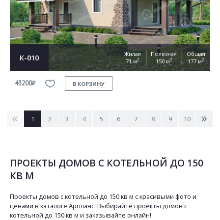
Жилая
Полезная
Общая
К-010
2
2
2
71 м
150 м
177 м
43200₽
В КОРЗИНУ
<
>
1
2
3
4
5
6
7
8
9
10
ПРОЕКТЫ ДОМОВ С КОТЕЛЬНОЙ ДО 150
КВ М
Проекты домов с котельной до 150 кв м с красивыми фото и
ценами в каталоге Арпланс. Выбирайте проекты домов с
котельной до 150 кв м и заказывайте онлайн!