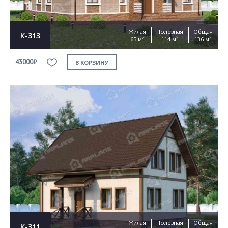
Жилая
Полезная
Общая
К-313
2
2
2
65 м
114 м
136 м
43000₽
В КОРЗИНУ
Жилая
Полезная
Общая
К-311