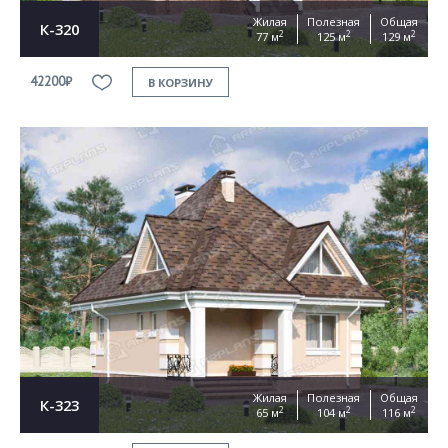
Жилая
Полезная
Общая
К-320
2
2
2
77 м
125 м
129 м
42200₽
В КОРЗИНУ
Жилая
Полезная
Общая
К-323
2
2
2
65 м
104 м
116 м