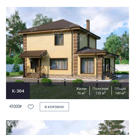
Жилая
Полезная
Общая
К-304
2
2
2
76 м
123 м
140 м
43000₽
В КОРЗИНУ