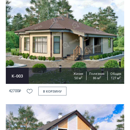
Жилая
Полезная
Общая
К-003
2
2
2
50 м
86 м
127 м
42700₽
В КОРЗИНУ