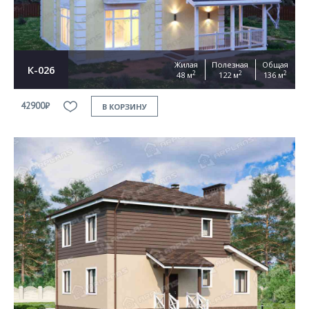
Жилая
Полезная
Общая
К-026
2
2
2
48 м
122 м
136 м
42900₽
В КОРЗИНУ