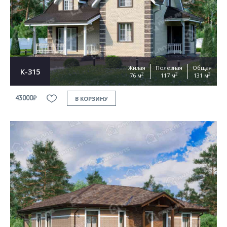
Согласен на
обработку персональных данных
This site is protected by reCAPTCHA and the Google
Privacy Policy
and
Terms of Service
apply
ОТПРАВИТЬ
Жилая
Полезная
Общая
К-315
2
2
2
76 м
117 м
131 м
43000₽
В КОРЗИНУ