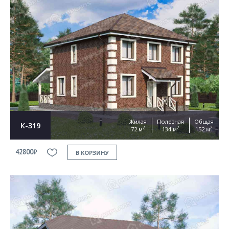
Жилая
Полезная
Общая
К-319
2
2
2
72 м
134 м
152 м
42800₽
В КОРЗИНУ