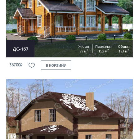
Жилая
Полезная
Общая
ДС-167
2
2
2
99 м
152 м
193 м
36700₽
В КОРЗИНУ