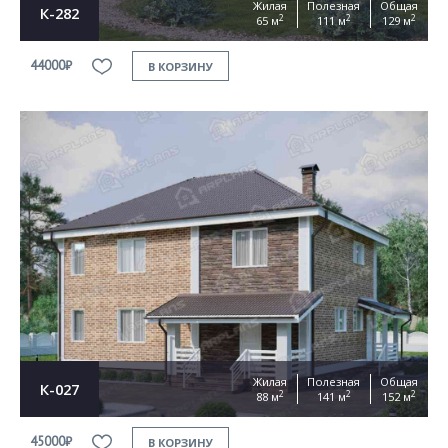
Жилая
Полезная
Общая
К-282
2
2
2
65 м
111 м
129 м
44000₽
В КОРЗИНУ
Жилая
Полезная
Общая
К-027
2
2
2
88 м
141 м
152 м
45000₽
В КОРЗИНУ