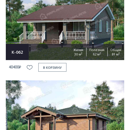
Согласен на
обработку персональных данных
This site is protected by reCAPTCHA and the Google
Privacy Policy
and
Terms of Service
apply
ОТПРАВИТЬ
Жилая
Полезная
Общая
К-062
2
2
2
30 м
62 м
81 м
40400₽
В КОРЗИНУ