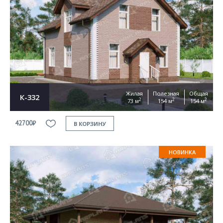
Жилая
Полезная
Общая
К-332
2
2
2
73 м
154 м
154 м
42700₽
В КОРЗИНУ
НОВИНКА