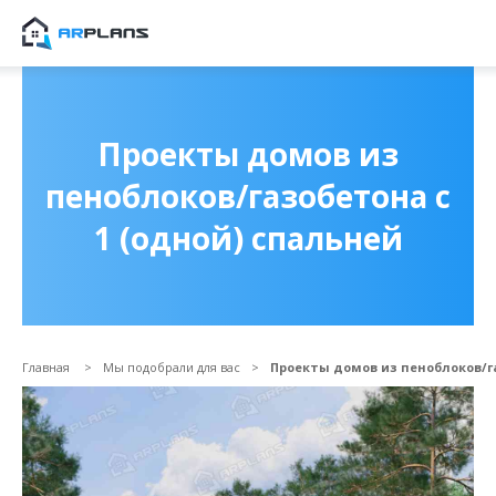
Продолжить покупки
ОФОРМИТЬ ЗАКА
Проекты домов из
пеноблоков/газобетона с
1 (одной) спальней
Главная
Мы подобрали для вас
Проекты домов из пеноблоков/га
Прикрепить файл