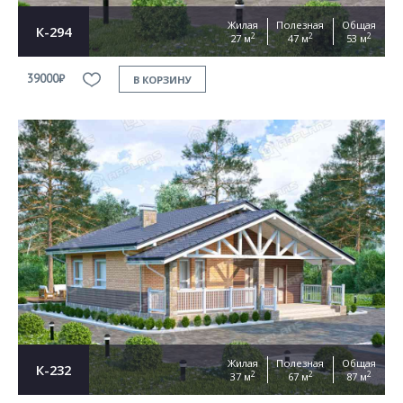
Жилая
Полезная
Общая
К-294
2
2
2
27 м
47 м
53 м
39000₽
В КОРЗИНУ
Жилая
Полезная
Общая
К-232
2
2
2
37 м
67 м
87 м