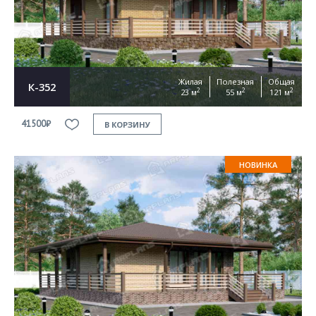
Жилая
Полезная
Общая
К-352
2
2
2
23 м
55 м
121 м
41500₽
В КОРЗИНУ
НОВИНКА