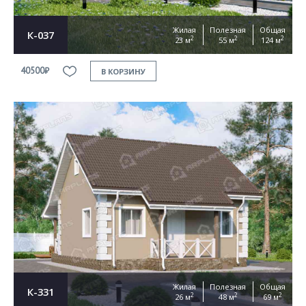
Жилая
Полезная
Общая
К-037
2
2
2
23 м
55 м
124 м
40500₽
В КОРЗИНУ
Жилая
Полезная
Общая
К-331
2
2
2
26 м
48 м
69 м