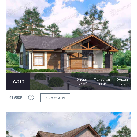
Жилая
Полезная
Общая
К-212
2
2
2
27 м
80 м
107 м
41900₽
В КОРЗИНУ