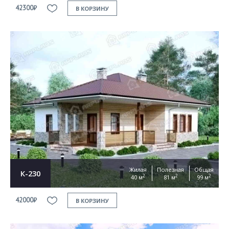
42300₽
В КОРЗИНУ
Жилая
Полезная
Общая
К-230
2
2
2
40 м
81 м
99 м
42000₽
В КОРЗИНУ