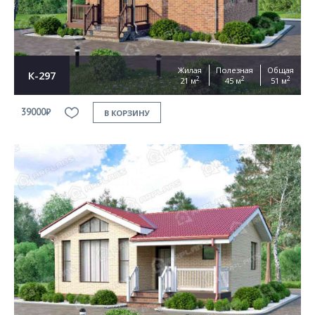
Жилая
Полезная
Общая
К-297
2
2
2
21 м
45 м
51 м
39000₽
В КОРЗИНУ