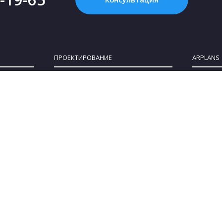
ПРОЕКТИРОВАНИЕ
ARPLANS
Картинка с интернета - это НЕ проект, или
Все конта
Что такое «проект дома»?
О компан
Зачем нужен проект дома?
Клуб парт
Как купить проект?
Коттеджны
Сколько стоит проект частного дома?
Сотруднич
Как выбрать участок для строительства
Блог
дома
Политика 