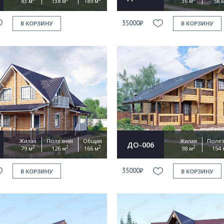
83 м
138 м
189 м
36 м
58 
35000₽
В КОРЗИНУ
В КОРЗИНУ
Жилая
Полезная
Общая
Жилая
Полез
ДО-006
2
2
2
2
79 м
126 м
166 м
98 м
154 
35000₽
В КОРЗИНУ
В КОРЗИНУ