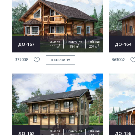
Жилая
Полезная
Общая
ДО-167
ДО-164
2
2
2
114 м
184 м
207 м
37200₽
36300₽
В КОРЗИНУ
Жилая
Полезная
Общая
ДО-162
ДО-156
2
2
2