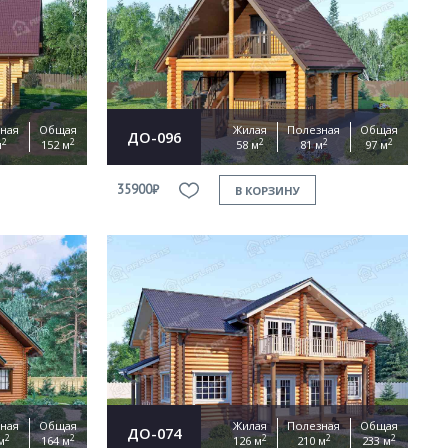
ная
Общая
Жилая
Полезная
Общая
ДО-096
2
2
2
2
2
м
152 м
58 м
81 м
97 м
35900₽
В КОРЗИНУ
ная
Общая
Жилая
Полезная
Общая
ДО-074
2
2
2
2
2
м
164 м
126 м
210 м
233 м