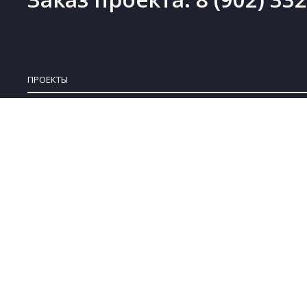
ПРОЕКТЫ
Проекты деревянных домов
Новинки
Проекты каменных домов
Скидки
Проекты каркасных домов
Бесплатные проекты
Проекты комбинированных домов
Коллекции
Проекты бань
© 2008-2022 ARPLANS