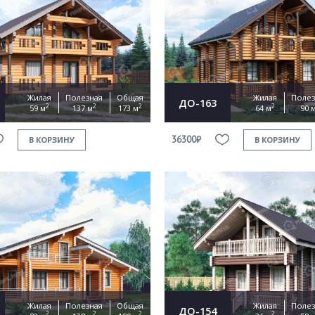
Жилая
Полезная
Общая
Жилая
Полез
ДО-163
2
2
2
2
59 м
137 м
173 м
64 м
90 
36300₽
В КОРЗИНУ
В КОРЗИНУ
Жилая
Полезная
Общая
Жилая
Полез
ДО-154
2
2
2
2