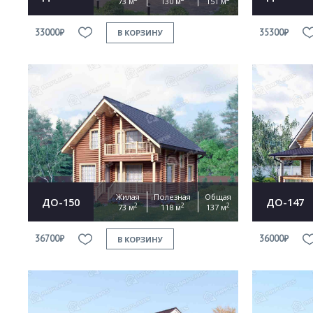
73 м
130 м
151 м
33000₽
35300₽
В КОРЗИНУ
Жилая
Полезная
Общая
ДО-150
ДО-147
2
2
2
73 м
118 м
137 м
36700₽
36000₽
В КОРЗИНУ