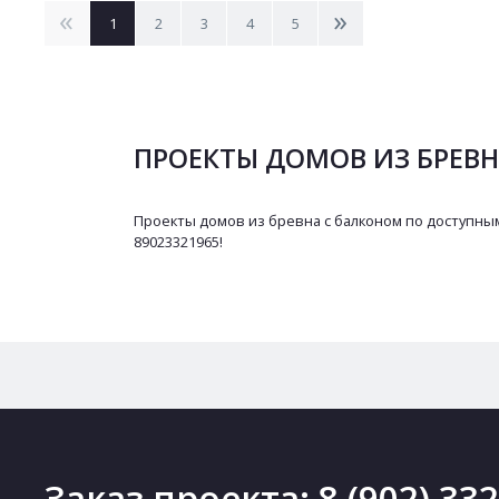
<
>
1
2
3
4
5
ПРОЕКТЫ ДОМОВ ИЗ БРЕВ
Проекты домов из бревна с балконом по доступным
89023321965!
Заказ проекта:
8 (902) 33