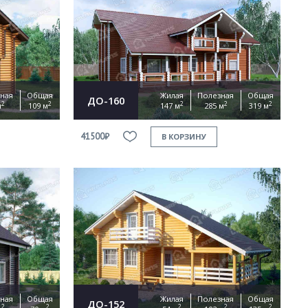
ная
Общая
Жилая
Полезная
Общая
ДО-160
2
2
2
2
2
м
109 м
147 м
285 м
319 м
41500₽
В КОРЗИНУ
ная
Общая
Жилая
Полезная
Общая
ДО-152
2
2
2
2
2