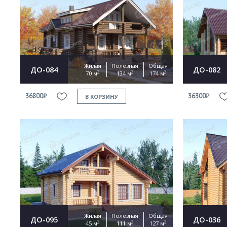
Жилая
Полезная
Общая
ДО-084
ДО-082
2
2
2
70 м
134 м
174 м
36800₽
36300₽
В КОРЗИНУ
Жилая
Полезная
Общая
ДО-095
ДО-036
2
2
2
45 м
111 м
127 м