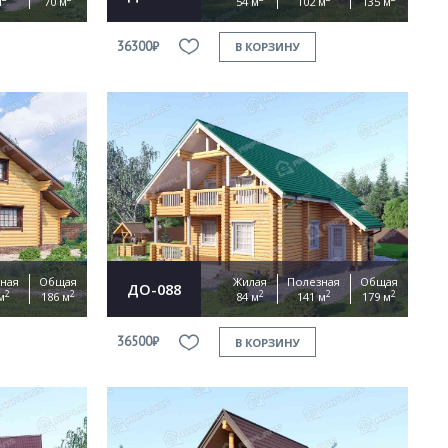
м
70 м
54 м
102 м
135 м
36300₽
В КОРЗИНУ
ная
Общая
Жилая
Полезная
Общая
ДО-088
2
2
2
2
2
м
186 м
84 м
141 м
179 м
36500₽
В КОРЗИНУ