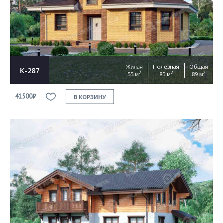
Согласен на
обработку персональных данных
This site is protected by reCAPTCHA and the Google
Privacy Policy
and
Terms of Service
apply
ОТПРАВИТЬ
Жилая
Полезная
Общая
К-287
2
2
2
55 м
85 м
89 м
41500₽
В КОРЗИНУ