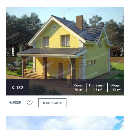
Жилая
Полезная
Общая
К-132
2
2
2
70 м
115 м
133 м
43900₽
В КОРЗИНУ