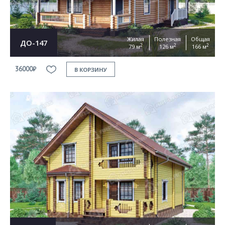
Жилая
Полезная
Общая
ДО-147
2
2
2
79 м
126 м
166 м
36000₽
В КОРЗИНУ