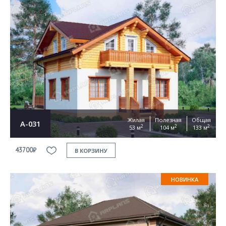
Жилая
Полезная
Общая
А-031
2
2
2
53 м
104 м
133 м
43700₽
В КОРЗИНУ
НОВИНКА