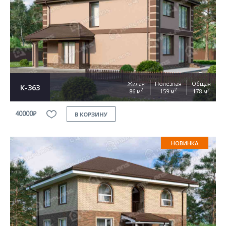
Жилая
Полезная
Общая
К-363
2
2
2
86 м
159 м
178 м
40000₽
В КОРЗИНУ
НОВИНКА