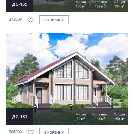
Жилая
Полезная
Общая
ДС-155
2
2
2
100 м
169 м
194 м
37500₽
В КОРЗИНУ
Жилая
Полезная
Общая
ДС-131
2
2
2
89 м
143 м
150 м
36800₽
В КОРЗИНУ