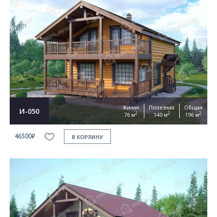
Жилая
Полезная
Общая
И-050
2
2
2
76 м
140 м
196 м
46500₽
В КОРЗИНУ