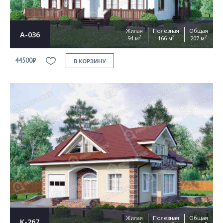
Жилая
Полезная
Общая
А-036
2
2
2
94 м
166 м
207 м
44500₽
В КОРЗИНУ
Жилая
Полезная
Общая
К-267