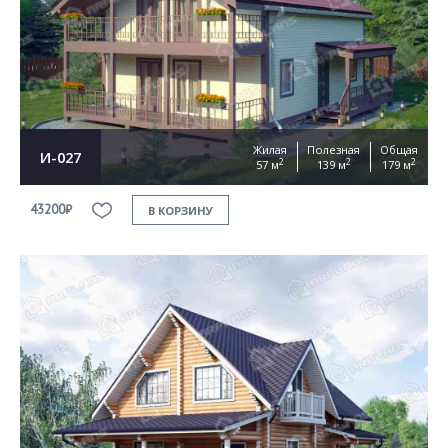
Жилая
Полезная
Общая
И-027
2
2
2
57 м
139 м
179 м
43200₽
В КОРЗИНУ