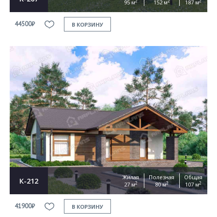
2
2
2
95 м
152 м
187 м
44500₽
В КОРЗИНУ
Жилая
Полезная
Общая
К-212
2
2
2
27 м
80 м
107 м
41900₽
В КОРЗИНУ