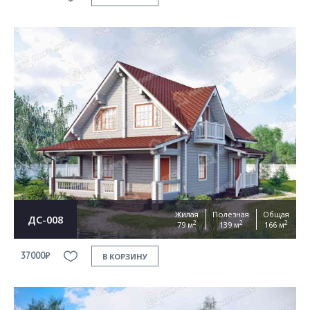
Жилая
Полезная
Общая
ДС-008
2
2
2
79 м
139 м
166 м
37000₽
В КОРЗИНУ