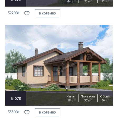
2
2
2
44 м
73 м
83 м
32200₽
В КОРЗИНУ
Жилая
Полезная
Общая
Б-078
2
2
2
18 м
37 м
66 м
33500₽
В КОРЗИНУ