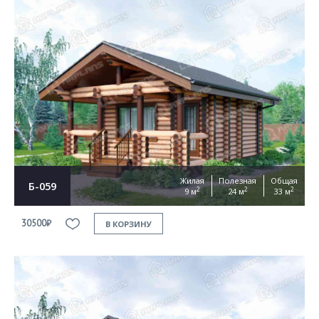
Жилая
Полезная
Общая
Б-059
2
2
2
9 м
24 м
33 м
30500₽
В КОРЗИНУ