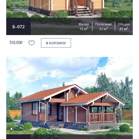
Жилая
Полезная
Общая
Б-072
2
2
2
16 м
32 м
41 м
30100₽
В КОРЗИНУ