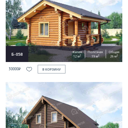
Жилая
Полезная
Общая
Б-058
2
2
2
12 м
19 м
26 м
30000₽
В КОРЗИНУ