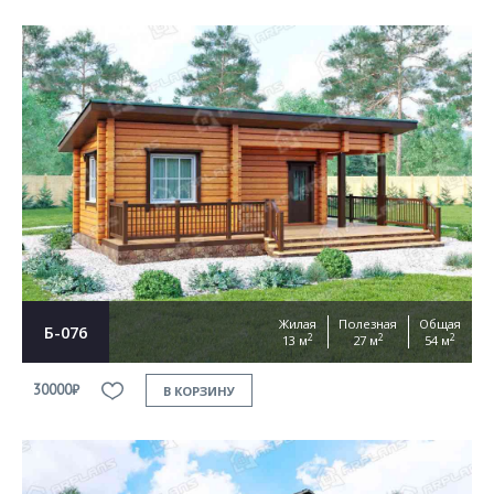
Жилая
Полезная
Общая
Б-076
2
2
2
13 м
27 м
54 м
30000₽
В КОРЗИНУ