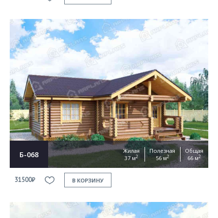
Жилая
Полезная
Общая
Б-068
2
2
2
37 м
56 м
66 м
31500₽
В КОРЗИНУ