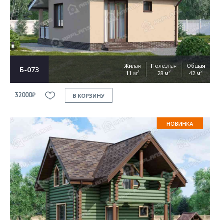
Согласен на
обработку персональных данных
This site is protected by reCAPTCHA and the Google
Privacy Policy
and
Terms of Service
apply
ОТПРАВИТЬ
Жилая
Полезная
Общая
Б-073
2
2
2
11 м
28 м
42 м
32000₽
В КОРЗИНУ
НОВИНКА