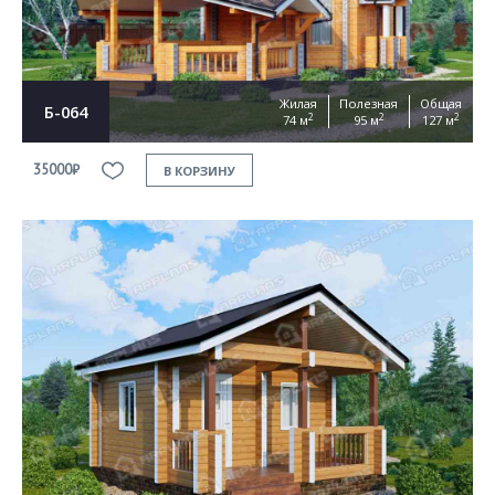
Жилая
Полезная
Общая
Б-064
2
2
2
74 м
95 м
127 м
35000₽
В КОРЗИНУ