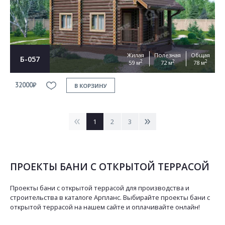
Жилая
Полезная
Общая
Б-057
2
2
2
59 м
72 м
78 м
32000₽
В КОРЗИНУ
<
>
1
2
3
ПРОЕКТЫ БАНИ С ОТКРЫТОЙ ТЕРРАСОЙ
Проекты бани с открытой террасой для производства и
строительства в каталоге Арпланс. Выбирайте проекты бани с
открытой террасой на нашем сайте и оплачивайте онлайн!