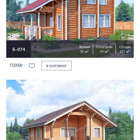
Жилая
Полезная
Общая
Б-074
2
2
2
53 м
97 м
107 м
35000₽
В КОРЗИНУ