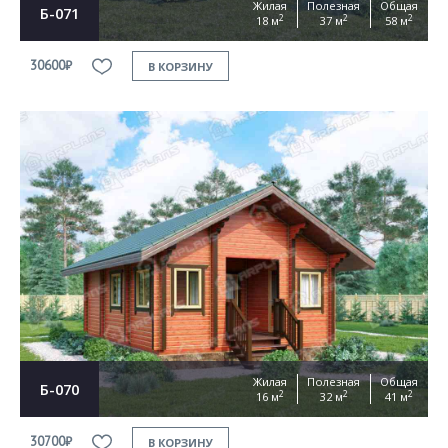
Жилая
Полезная
Общая
Б-071
2
2
2
18 м
37 м
58 м
30600₽
В КОРЗИНУ
Жилая
Полезная
Общая
Б-070
2
2
2
16 м
32 м
41 м
30700₽
В КОРЗИНУ