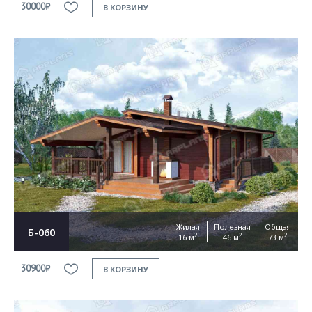
30000₽
В КОРЗИНУ
Жилая
Полезная
Общая
Б-060
2
2
2
16 м
46 м
73 м
30900₽
В КОРЗИНУ