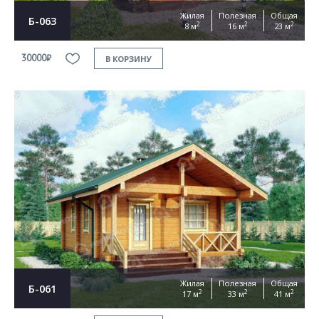
Жилая
Полезная
Общая
Б-063
2
2
2
8 м
16 м
23 м
30000₽
В КОРЗИНУ
Жилая
Полезная
Общая
Б-061
2
2
2
17 м
33 м
41 м