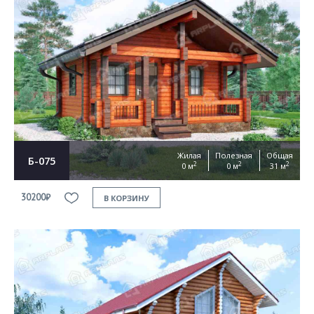
Жилая
Полезная
Общая
Б-075
2
2
2
0 м
0 м
31 м
30200₽
В КОРЗИНУ