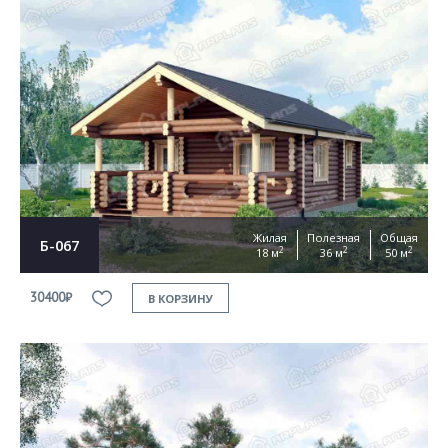
Жилая
Полезная
Общая
Б-067
2
2
2
18 м
36 м
50 м
30400₽
В КОРЗИНУ