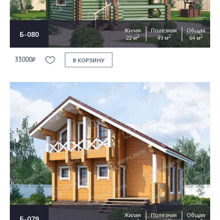
Жилая
Полезная
Общая
Б-080
2
2
2
22 м
49 м
64 м
33000₽
В КОРЗИНУ
Жилая
Полезная
Общая
Б-079