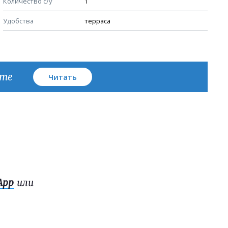
Количество с/у
1
План кровли
Удобства
терраса
кте
Читать
App
или