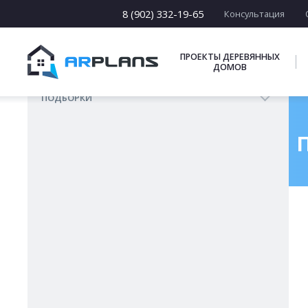
Из бруса
8 (902) 332-19-65
Консультация
Из бревен
Деревянный каркас
ПРОЕКТЫ ДЕРЕВЯННЫХ
ДОМОВ
Из блоков
ПОДБОРКИ
Готовый п
Главная
Проекты бань
Б-066