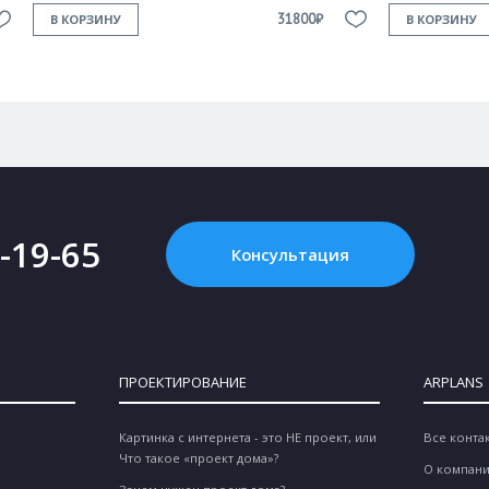
31800₽
В КОРЗИНУ
В КОРЗИНУ
2-19-65
Консультация
ПРОЕКТИРОВАНИЕ
ARPLANS
Картинка с интернета - это НЕ проект, или
Все конта
Что такое «проект дома»?
О компан