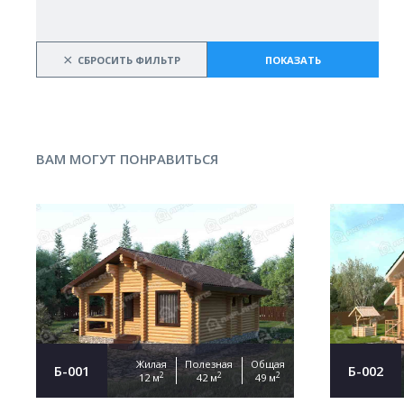
×
СБРОСИТЬ ФИЛЬТР
ПОКАЗАТЬ
ВАМ МОГУТ ПОНРАВИТЬСЯ
Жилая
Полезная
Общая
Б-001
Б-002
2
2
2
12 м
42 м
49 м