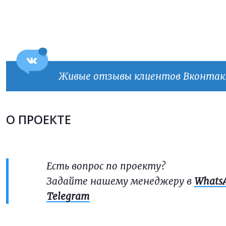
Прикрепить файл
Прикрепить файл
Согласен на
обработку персональных данных
Согласен на
обработку персональных данных
This site is protected by reCAPTCHA and the Google
Privacy Policy
and
Terms of Service
apply.
Живые отзывы клиентов Вконта
ОТПРАВИТЬ
ОТПРАВИТЬ
О ПРОЕКТЕ
Есть вопрос по проекту?
Задайте нашему менеджеру в
Whats
Telegram