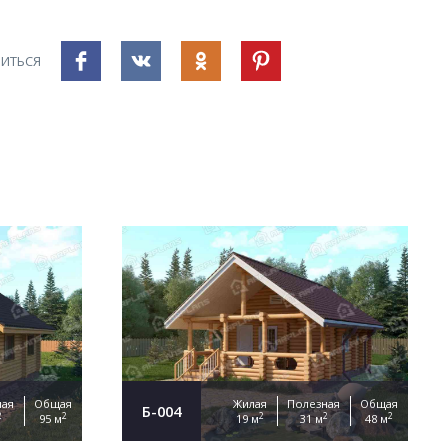
ИТЬСЯ
ная
Общая
Жилая
Полезная
Общая
Б-004
2
2
2
2
2
95 м
19 м
31 м
48 м