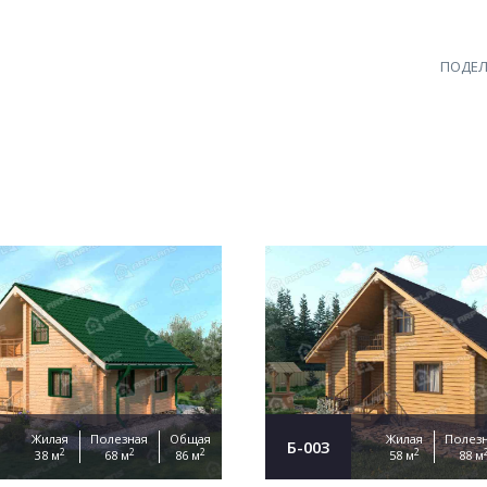
ПОДЕЛ
Жилая
Полезная
Общая
Жилая
Полез
Б-003
2
2
2
2
38 м
68 м
86 м
58 м
88 м