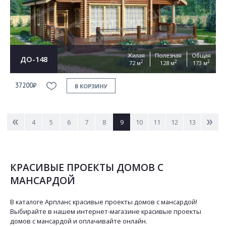
Жилая
Полезная
Общая
ДО-148
2
2
2
72 м
128 м
173 м
37200₽
В КОРЗИНУ
<
>
4
5
6
7
8
9
10
11
12
13
КРАСИВЫЕ ПРОЕКТЫ ДОМОВ С
МАНСАРДОЙ
В каталоге Арпланс красивые проекты домов с мансардой!
Выбирайте в нашем интернет-магазине красивые проекты
домов с мансардой и оплачивайте онлайн.