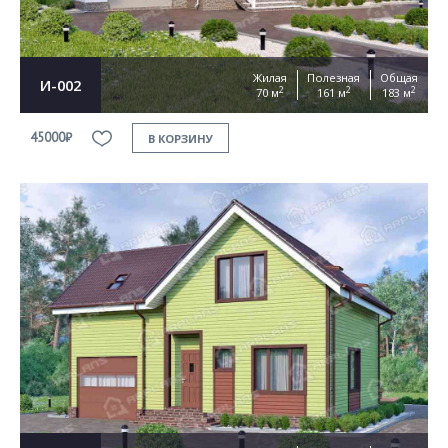
Жилая
Полезная
Общая
И-002
2
2
2
70 м
161 м
183 м
45000₽
В КОРЗИНУ