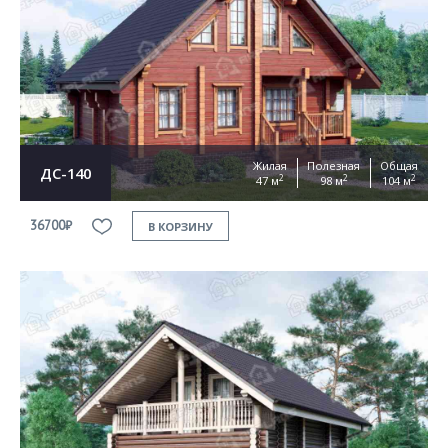
Жилая
Полезная
Общая
ДС-140
2
2
2
47 м
98 м
104 м
36700₽
В КОРЗИНУ