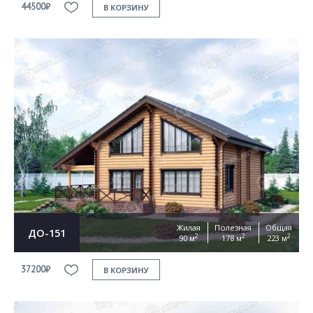
44500₽
В КОРЗИНУ
Жилая
Полезная
Общая
ДО-151
2
2
2
90 м
178 м
223 м
37200₽
В КОРЗИНУ