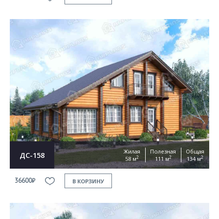
Жилая
Полезная
Общая
ДС-158
2
2
2
58 м
111 м
134 м
36600₽
В КОРЗИНУ