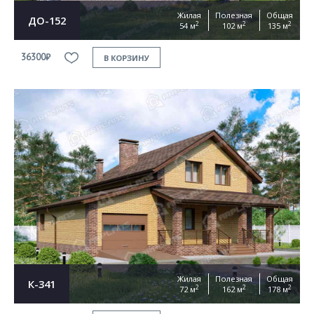
Жилая
Полезная
Общая
ДО-152
2
2
2
54 м
102 м
135 м
36300₽
В КОРЗИНУ
Жилая
Полезная
Общая
К-341
2
2
2
72 м
162 м
178 м