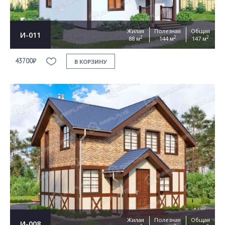
Жилая
Полезная
Общая
И-011
2
2
2
88 м
144 м
147 м
43700₽
В КОРЗИНУ
Жилая
Полезная
Общая
И-008