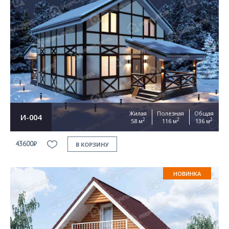
Жилая
Полезная
Общая
И-004
2
2
2
58 м
116 м
136 м
43600₽
В КОРЗИНУ
НОВИНКА