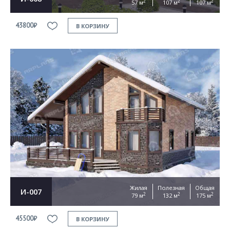
2
2
2
57 м
107 м
107 м
43800₽
В КОРЗИНУ
Жилая
Полезная
Общая
И-007
2
2
2
79 м
132 м
175 м
45500₽
В КОРЗИНУ