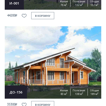
Жилая
Полезная
Общая
И-001
2
2
2
76 м
132 м
132 м
44200₽
В КОРЗИНУ
Жилая
Полезная
Общая
ДО-156
2
2
2
83 м
138 м
189 м
35300₽
В КОРЗИНУ