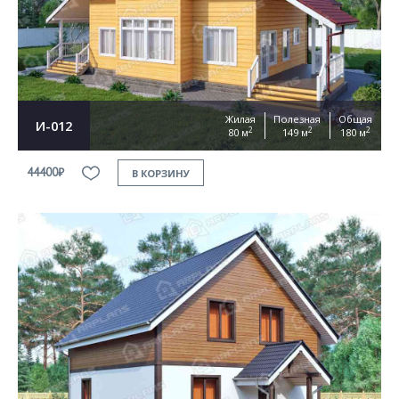
Согласен на
обработку персональных данных
This site is protected by reCAPTCHA and the Google
Privacy Policy
and
Terms of Service
apply
ОТПРАВИТЬ
Жилая
Полезная
Общая
И-012
2
2
2
80 м
149 м
180 м
44400₽
В КОРЗИНУ