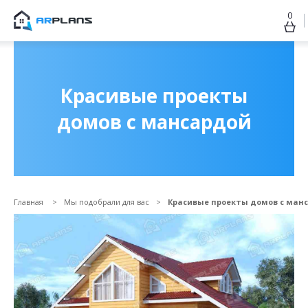
0
Продолжить покупки
ОФОРМИТЬ ЗАКАЗ
Красивые проекты
домов с мансардой
Главная
Мы подобрали для вас
Красивые проекты домов с ман
Прикрепить файл