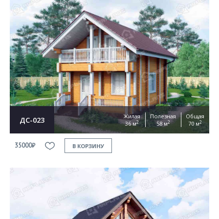
Жилая
Полезная
Общая
ДС-023
2
2
2
36 м
58 м
70 м
35000₽
В КОРЗИНУ