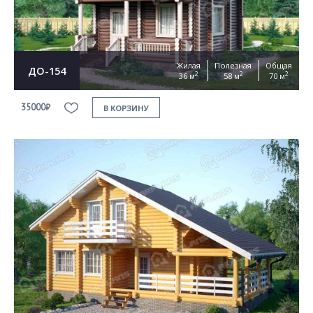
Жилая
Полезная
Общая
ДО-154
2
2
2
36 м
58 м
70 м
35000₽
В КОРЗИНУ