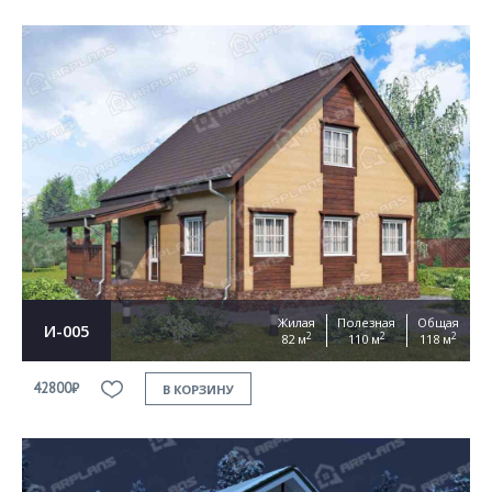
Жилая
Полезная
Общая
И-005
2
2
2
82 м
110 м
118 м
42800₽
В КОРЗИНУ