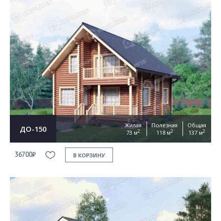
Жилая
Полезная
Общая
ДО-150
2
2
2
73 м
118 м
137 м
36700₽
В КОРЗИНУ