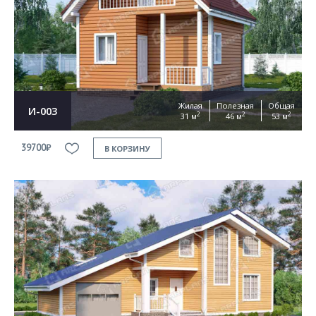
Жилая
Полезная
Общая
И-003
2
2
2
31 м
46 м
53 м
39700₽
В КОРЗИНУ