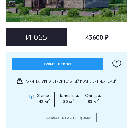
Согласен на
Согласен на
обработку персональных данных
обработку персональных данных
This site is protected by reCAPTCHA and the Google
Privacy Policy
and
Terms of Service
apply.
ОТПРАВИТЬ
И-065
43600 ₽
ОТПРАВИТЬ
КУПИТЬ ПРОЕКТ
АРХИТЕКТУРНО-СТРОИТЕЛЬНЫЙ КОМПЛЕКТ ЧЕРТЕЖЕЙ
Жилая:
Полезная:
Общая:
i
2
2
2
42 м
80 м
83 м
ЗАКАЗАТЬ РАСЧЕТ ДОМА