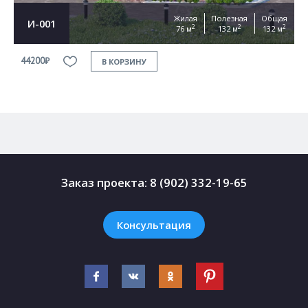
Жилая
Полезная
Общая
И-001
2
2
2
76 м
132 м
132 м
44200₽
4
В КОРЗИНУ
Заказ проекта:
8 (902) 332-19-65
Консультация