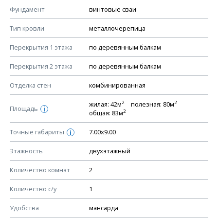
КОНСТРУКТИВНЫЕ РЕШЕНИЯ (КР)
Фундамент
винтовые сваи
Ведомость рабочих чертежей основного комплекта КР
Тип кровли
металлочерепица
План фундамента
Перекрытия 1 этажа
по деревянным балкам
Устройство фундамента, спецификация материалов
фундамента
Перекрытия 2 этажа
по деревянным балкам
Планы перекрытий этажей, спецификация элементов
Отделка стен
комбинированная
Устройство перекрытий
2
2
жилая: 42м
полезная: 80м
Устройство стен
Площадь
i
2
общая: 83м
Спецификация материалов стен
Точные габариты
7.00х9.00
i
Схема расположения лаг чердака (если есть)
Схема расположения элементов стропил
Этажность
двухэтажный
Спецификация элементов стропил
Количество комнат
2
Устройство стропильной системы
Количество с/у
1
Узлы устройства кровли
План кровли
Удобства
мансарда