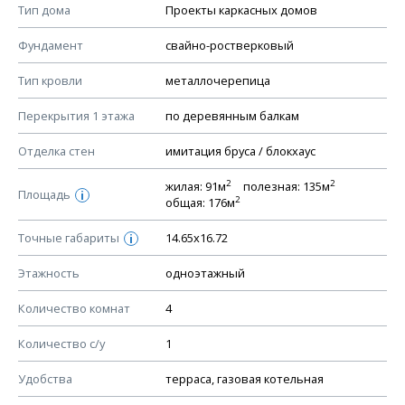
Тип дома
Проекты каркасных домов
КОНСТРУКТИВНЫЕ РЕШЕНИЯ (КР)
Фундамент
свайно-ростверковый
Ведомость рабочих чертежей основного комплекта КР
Тип кровли
металлочерепица
План фундамента
Перекрытия 1 этажа
по деревянным балкам
Устройство фундамента, спецификация материалов
фундамента
Отделка стен
имитация бруса / блокхаус
Планы перекрытий этажей, спецификация элементов
2
2
жилая: 91м
полезная: 135м
Площадь
Устройство перекрытий
i
2
общая: 176м
Устройство стен
Точные габариты
14.65х16.72
i
Спецификация материалов стен
Этажность
одноэтажный
Схема расположения лаг чердака (если есть)
Схема расположения элементов стропил
Количество комнат
4
Спецификация элементов стропил
Количество с/у
1
Устройство стропильной системы
Удобства
терраса, газовая котельная
Узлы устройства кровли