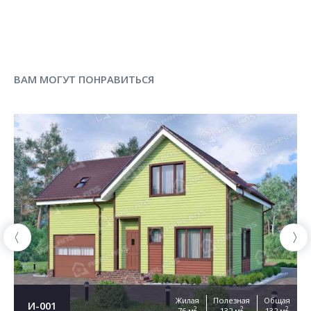
ВАМ МОГУТ ПОНРАВИТЬСЯ
Жилая
Полезная
Общая
И-001
2
2
2
76 м
132 м
132 м