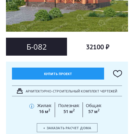
Согласен на
Согласен на
обработку персональных данных
обработку персональных данных
This site is protected by reCAPTCHA and the Google
Privacy Policy
and
Terms of Service
apply.
ОТПРАВИТЬ
ОТПРАВИТЬ
Б-082
32100 ₽
КУПИТЬ ПРОЕКТ
АРХИТЕКТУРНО-СТРОИТЕЛЬНЫЙ КОМПЛЕКТ ЧЕРТЕЖЕЙ
Жилая:
Полезная:
Общая:
i
2
2
2
16 м
51 м
57 м
ЗАКАЗАТЬ РАСЧЕТ ДОМА