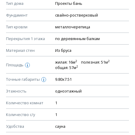
Тип дома
Проекты бань
КОНСТРУКТИВНЫЕ РЕШЕНИЯ (КР)
Фундамент
свайно-ростверковый
Ведомость рабочих чертежей основного комплекта КР
Тип кровли
металлочерепица
План фундамента
Перекрытия 1 этажа
по деревянным балкам
Устройство фундамента, спецификация материалов
фундамента
Материал стен
Из бруса
Планы перекрытий этажей, спецификация элементов
2
2
жилая: 16м
полезная: 51м
Площадь
Устройство перекрытий
i
2
общая: 57м
Устройство стен
Точные габариты
9.80х7.51
i
Спецификация материалов стен
Этажность
одноэтажный
Схема расположения лаг чердака (если есть)
Схема расположения элементов стропил
Количество комнат
1
Спецификация элементов стропил
Количество с/у
1
Устройство стропильной системы
Удобства
сауна
Узлы устройства кровли