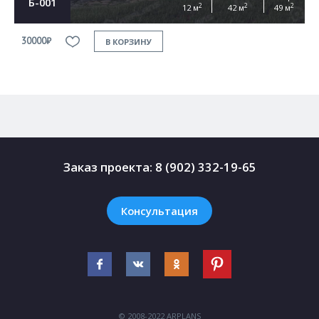
Б-001
2
2
2
12 м
42 м
49 м
30000₽
3
В КОРЗИНУ
Заказ проекта:
8 (902) 332-19-65
Консультация
© 2008-2022 ARPLANS